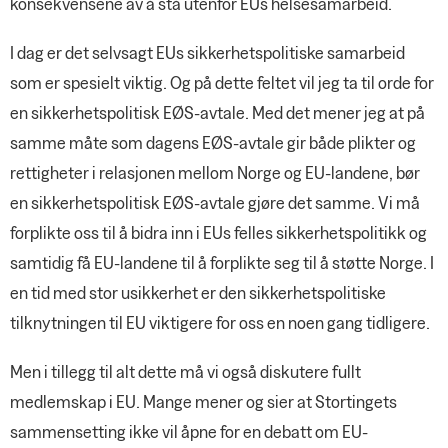
konsekvensene av å stå utenfor EUs helsesamarbeid.
I dag er det selvsagt EUs sikkerhetspolitiske samarbeid
som er spesielt viktig. Og på dette feltet vil jeg ta til orde for
en sikkerhetspolitisk EØS-avtale. Med det mener jeg at på
samme måte som dagens EØS-avtale gir både plikter og
rettigheter i relasjonen mellom Norge og EU-landene, bør
en sikkerhetspolitisk EØS-avtale gjøre det samme. Vi må
forplikte oss til å bidra inn i EUs felles sikkerhetspolitikk og
samtidig få EU-landene til å forplikte seg til å støtte Norge. I
en tid med stor usikkerhet er den sikkerhetspolitiske
tilknytningen til EU viktigere for oss en noen gang tidligere.
Men i tillegg til alt dette må vi også diskutere fullt
medlemskap i EU. Mange mener og sier at Stortingets
sammensetting ikke vil åpne for en debatt om EU-