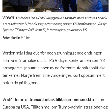
Nye hovedavtaler med NHO, Virke
Gjensidige
og Spekter
Nordea
VIDSYN.
YS-leder Hans-Erik Skjæggerud i samtale med Andreas Kravik,
YS Fordel
statssekretær i Utenriksdepartementet, under YS-konferansen Vidsyn
i januar. Til høyre Rolf Vestvik, internasjonal sekretær i YS.
Foto: Martin Müller
Verden står i dag overfor noen grunnleggende endringer
som vi må forholde oss til. På Vidsyn-konferansen som YS
arrangerte i januar la noen av de fremste utenrikspolitiske
tenkerne i Norge frem sine vurderinger. Kort oppsummert
pekte de på følgende:
Vi står foran et
transatlantisk tillitssammenbrudd
mellom
Europa og USA. Tilliten mellom Trump-administrasjonen og