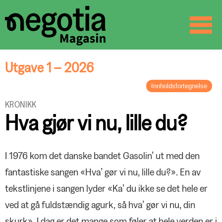
☰
SØK
Utgave 1 – 2026
Innholdsfortegnelse
LEDER
KRONIKK
Fra lokal aktivitet til Europa-debatt
Hva gjør vi nu, lille du?
BREV FRA STYRELEDEREN
En ny organisasjon formes
ORGANISASJON
I 1976 kom det danske bandet Gasolin’ ut med den
Negotia og Delta – hva nå?
fantastiske sangen «Hva’ gør vi nu, lille du?». En av
PROFILEN
tekstlinjene i sangen lyder «Ka’ du ikke se det hele er
Innlandets mann
LØNN OG TARIFF
ved at gå fuldstændig agurk, så hva’ gør vi nu, din
Hovedoppgjøret – i korte trekk
skurk». I dag er det mange som føler at hele verden er i