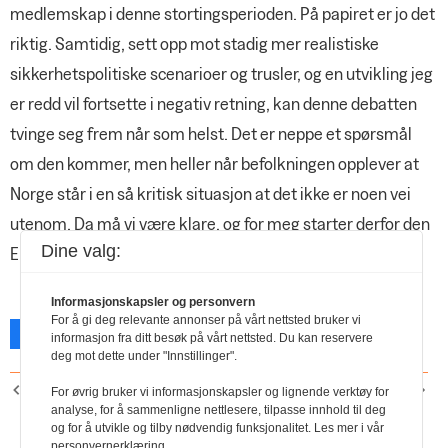
medlemskap i denne stortingsperioden. På papiret er jo det
riktig. Samtidig, sett opp mot stadig mer realistiske
sikkerhetspolitiske scenarioer og trusler, og en utvikling jeg
er redd vil fortsette i negativ retning, kan denne debatten
tvinge seg frem når som helst. Det er neppe et spørsmål
om den kommer, men heller når befolkningen opplever at
Norge står i en så kritisk situasjon at det ikke er noen vei
utenom. Da må vi være klare, og for meg starter derfor den
Dine valg:
EU-debatten her og nå!
Informasjonskapsler og personvern
For å gi deg relevante annonser på vårt nettsted bruker vi
Facebook
X
Skriv ut
informasjon fra ditt besøk på vårt nettsted. Du kan reservere
deg mot dette under "Innstillinger".
FORRIGE ARTIKKEL
NESTE ARTIKKEL
For øvrig bruker vi informasjonskapsler og lignende verktøy for
Nyansatte i
Samboeravtale
analyse, for å sammenligne nettlesere, tilpasse innhold til deg
og for å utvikle og tilby nødvendig funksjonalitet. Les mer i vår
administrasjonen
personvernerklæring.