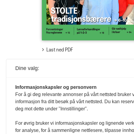
Last ned PDF
Organisasjon
Dine valg:
Klubb mot nye
høyder
Informasjonskapsler og personvern
For å gi deg relevante annonser på vårt nettsted bruker v
informasjon fra ditt besøk på vårt nettsted. Du kan reser
deg mot dette under "Innstillinger".
For øvrig bruker vi informasjonskapsler og lignende ver
Organisasjon
for analyse, for å sammenligne nettlesere, tilpasse innhol