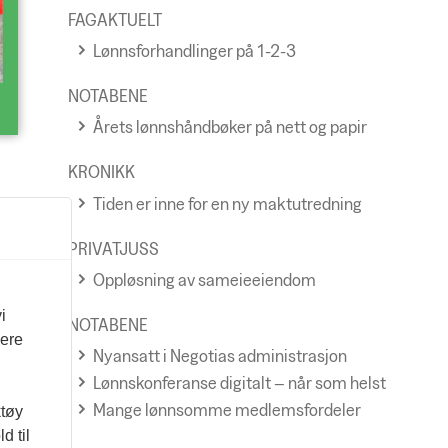
FAGAKTUELT
Lønnsforhandlinger på 1-2-3
NOTABENE
Årets lønnshåndbøker på nett og papir
KRONIKK
Tiden er inne for en ny maktutredning
PRIVATJUSS
Oppløsning av sameieeiendom
i
NOTABENE
vere
Nyansatt i Negotias administrasjon
Lønnskonferanse digitalt – når som helst
Mange lønnsomme medlemsfordeler
ktøy
d til