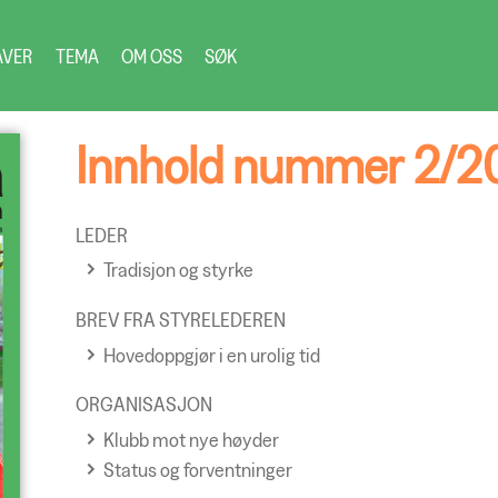
AVER
TEMA
OM OSS
SØK
Innhold nummer 2/2
LEDER
Tradisjon og styrke
BREV FRA STYRELEDEREN
Hovedoppgjør i en urolig tid
ORGANISASJON
Klubb mot nye høyder
Status og forventninger