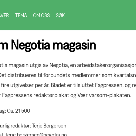
AVER
TEMA
OM OSS
SØK
m Negotia magasin
tia magasin utgis av Negotia, en arbeidstakerorganisasjon
Det distribueres til forbundets medlemmer som kvartals
fire utgivelser per år. Bladet er tilsluttet Fagpressen, og r
r Fagpressens redaktørplakat og Vær varsom-plakaten.
ag: Ca. 21 500
rlig redaktør: Terje Bergersen
st: terje.bergersen@negotia.no