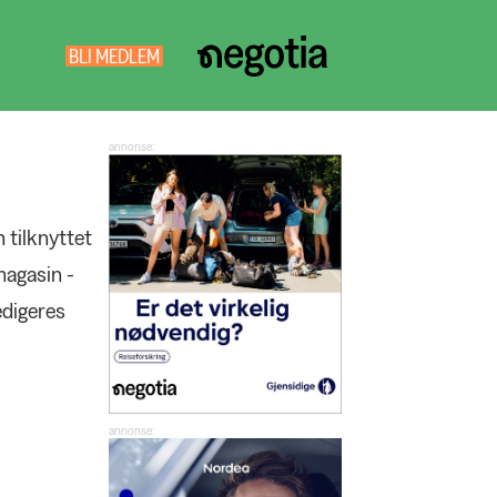
BLI MEDLEM
NEGOTIA
SØK
 tilknyttet
magasin -
edigeres