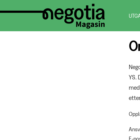
UTG
O
Nego
YS. 
med 
ette
Oppl
Ansva
E-po