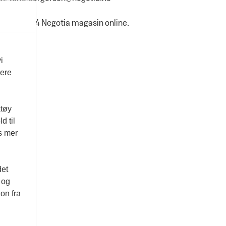
 3084-1674 Negotia magasin online.
i
vere
ktøy
d til
es mer
det
 og
on fra