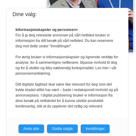
Dine valg:
Informasjonskapsler og personvern
For å gi deg relevante annonser på vårt nettsted bruker vi
informasjon fra ditt besøk på vårt nettsted. Du kan reservere
deg mot dette under "Innstillinger".
Last ned PDF
For øvrig bruker vi informasjonskapsler og lignende verktøy for
analyse, for å sammenligne nettlesere, tilpasse innhold til deg
og for å utvikle og tilby nødvendig funksjonalitet. Les mer i vår
personvernerklæring.
Ditt digitale fagblad skal være like relevant for deg som det
trykte bladet alltid har vært – bade i redaksjonelt innhold og på
annonseplass. I digital publisering bruker vi informasjon fra
dine besøk på nettstedet for å kunne utvikle produktet
kontinuerlig, slik at du opplever det nyttig og relevant.
Avvis alle
Godta valgte
Innstillinger