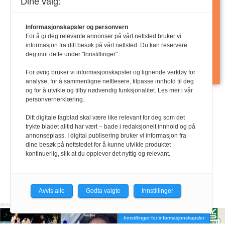
Dine valg:
Informasjonskapsler og personvern
For å gi deg relevante annonser på vårt nettsted bruker vi
informasjon fra ditt besøk på vårt nettsted. Du kan reservere
deg mot dette under "Innstillinger".
For øvrig bruker vi informasjonskapsler og lignende verktøy for
analyse, for å sammenligne nettlesere, tilpasse innhold til deg
Last ned PDF
og for å utvikle og tilby nødvendig funksjonalitet. Les mer i vår
personvernerklæring.
Ditt digitale fagblad skal være like relevant for deg som det
trykte bladet alltid har vært – bade i redaksjonelt innhold og på
annonseplass. I digital publisering bruker vi informasjon fra
dine besøk på nettstedet for å kunne utvikle produktet
kontinuerlig, slik at du opplever det nyttig og relevant.
Avvis alle
Godta valgte
Innstillinger
Innstillinger for informasjonskapsler