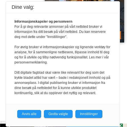
Dine valg:
Informasjonskapsler og personvern
For å gi deg relevante annonser på vårt nettsted bruker vi
informasjon fra ditt besøk på vårt nettsted. Du kan reservere
deg mot dette under "Innstillinger".
Last ned PDF
For øvrig bruker vi informasjonskapsler og lignende verktøy for
analyse, for å sammenligne nettlesere, tilpasse innhold til deg
og for å utvikle og tilby nødvendig funksjonalitet. Les mer i vår
personvernerklæring.
Ditt digitale fagblad skal være like relevant for deg som det
trykte bladet alltid har vært – bade i redaksjonelt innhold og på
annonseplass. I digital publisering bruker vi informasjon fra
dine besøk på nettstedet for å kunne utvikle produktet
kontinuerlig, slik at du opplever det nyttig og relevant.
Avvis alle
Godta valgte
Innstillinger