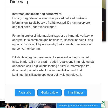
Dine valg:
Informasjonskapsler og personvern
For å gi deg relevante annonser på vårt nettsted bruker vi
informasjon fra ditt besøk på vårt nettsted. Du kan reservere
deg mot dette under "Innstillinger".
For øvrig bruker vi informasjonskapsler og lignende verktøy for
analyse, for å sammenligne nettlesere, tilpasse innhold til deg
Last ned PDF
og for å utvikle og tilby nødvendig funksjonalitet. Les mer i vår
personvernerklæring.
Ditt digitale fagblad skal være like relevant for deg som det
trykte bladet alltid har vært – bade i redaksjonelt innhold og på
annonseplass. I digital publisering bruker vi informasjon fra
dine besøk på nettstedet for å kunne utvikle produktet
kontinuerlig, slik at du opplever det nyttig og relevant.
Avvis alle
Godta valgte
Innstillinger
Innstillinger for informasjonskapsler