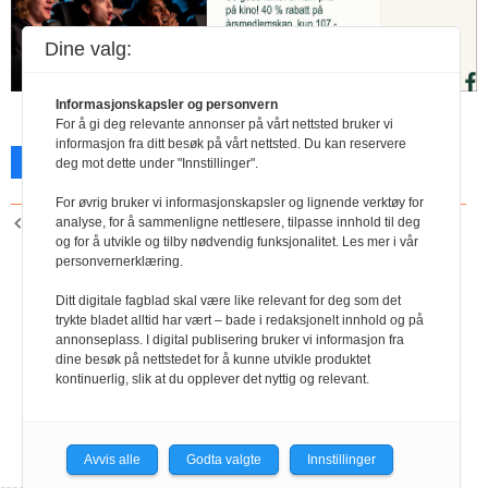
Dine valg:
Informasjonskapsler og personvern
For å gi deg relevante annonser på vårt nettsted bruker vi
informasjon fra ditt besøk på vårt nettsted. Du kan reservere
Facebook
X
Skriv ut
deg mot dette under "Innstillinger".
For øvrig bruker vi informasjonskapsler og lignende verktøy for
analyse, for å sammenligne nettlesere, tilpasse innhold til deg
FORRIGE ARTIKKEL
og for å utvikle og tilby nødvendig funksjonalitet. Les mer i vår
Nordea
personvernerklæring.
Ditt digitale fagblad skal være like relevant for deg som det
trykte bladet alltid har vært – bade i redaksjonelt innhold og på
annonseplass. I digital publisering bruker vi informasjon fra
dine besøk på nettstedet for å kunne utvikle produktet
kontinuerlig, slik at du opplever det nyttig og relevant.
Avvis alle
Godta valgte
Innstillinger