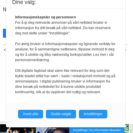
Dine valg:
Nils
Informasjonskapsler og personvern
For å gi deg relevante annonser på vårt nettsted bruker vi
informasjon fra ditt besøk på vårt nettsted. Du kan reservere
Facebook
X
Skriv ut
deg mot dette under "Innstillinger".
For øvrig bruker vi informasjonskapsler og lignende verktøy for
analyse, for å sammenligne nettlesere, tilpasse innhold til deg
FORRIGE ARTIKKEL
NESTE ARTIKKEL
og for å utvikle og tilby nødvendig funksjonalitet. Les mer i vår
Riktig navn er Geno!
Blomster til folket
personvernerklæring.
Ditt digitale fagblad skal være like relevant for deg som det
trykte bladet alltid har vært – bade i redaksjonelt innhold og på
annonseplass. I digital publisering bruker vi informasjon fra
dine besøk på nettstedet for å kunne utvikle produktet
kontinuerlig, slik at du opplever det nyttig og relevant.
Avvis alle
Godta valgte
Innstillinger
Innstillinger for informasjonskapsler