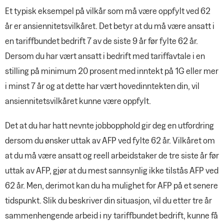
Et typisk eksempel på vilkår som må være oppfylt ved 62
år er ansiennitetsvilkåret. Det betyr at du må være ansatt i
en tariffbundet bedrift 7 av de siste 9 år før fylte 62 år.
Dersom du har vært ansatt i bedrift med tariffavtale i en
stilling på minimum 20 prosent med inntekt på 1G eller mer
i minst 7 år og at dette har vært hovedinntekten din, vil
ansiennitetsvilkåret kunne være oppfylt.
Det at du har hatt nevnte jobbopphold gir deg en utfordring
dersom du ønsker uttak av AFP ved fylte 62 år. Vilkåret om
at du må være ansatt og reell arbeidstaker de tre siste år før
uttak av AFP, gjør at du mest sannsynlig ikke tilstås AFP ved
62 år. Men, derimot kan du ha mulighet for AFP på et senere
tidspunkt. Slik du beskriver din situasjon, vil du etter tre år
sammenhengende arbeid i ny tariffbundet bedrift, kunne få