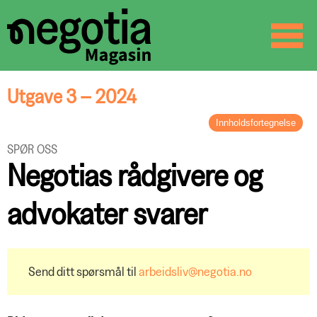
☰
SØK
Utgave 3 – 2024
Innholdsfortegnelse
LEDER
SPØR OSS
Verdibærerne
Negotias rådgivere og
BREV FRA FORBUNDSLEDEREN
Kan vi få til mer – sammen med
advokater svarer
noen?
KOMPETANSE
Nyutdannet som topptillitsvalgte
NOTABENE
Send ditt spørsmål til
arbeidsliv@negotia.no
– Opp med lønna og
organisasjonsgraden
ARBEIDSLIV
Unge sliter økonomisk og trives