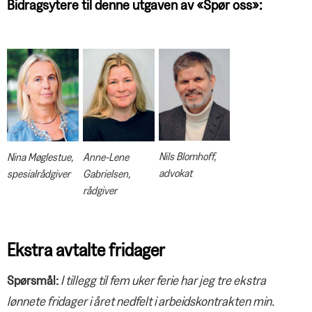
Bidragsytere til denne utgaven av «Spør oss»:
dårligere på jobb
PENSJON
Endringar i krava til innhald i
Endrer risikonedtrappingen
arbeidsavtalen
i YS Pensjon
PROFILEN
Pål takker for seg
FAGAKTUELT
Oppseiing – eg?
PRIVATJUSS
Bruksretter til fast eiendom
Nils Blomhoff,
NOTABENE
Nina Møglestue,
Anne-Lene
advokat
spesialrådgiver
Gabrielsen,
En helg med trygghet – og litt
rådgiver
mystikk
SPØR OSS
Negotia møter studenter
Negotias rådgivere og advokater
Økt innflytelse for Negotias
svarer
JOBBEN MIN
tillitsvalgte
Ekstra avtalte fridager
Blomster til folket
Landsmøtet diskuterer
ANNONSER
sammenslåing med Delta
Spørsmål:
I tillegg til fem uker ferie har jeg tre ekstra
Gjensidige
Rapport om natt- og alenearbeid
lønnete fridager i året nedfelt i arbeidskontrakten min.
Nordea