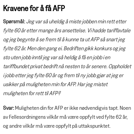
Kravene for å få AFP
Spørsmål:
Jeg var så uheldig å miste jobben min rett etter
fylte 60 år etter mange års ansettelse. Vi hadde tariffavtale
og jeg begynte å se frem til å kunne ta ut AFP så snart jeg
fylte 62 år. Men den gang ei. Bedriften gikk konkurs og jeg
sto uten jobb inntil jeg var så heldig å få en jobb i en
tariffbundet privat bedrift nå nesten to år senere. Oppholdet
i jobb etter jeg fylte 60 år og frem til ny jobb gjør at jeg er
usikker på muligheten min for AFP. Har jeg mistet
muligheten for rett til AFP?
Svar:
Muligheten din for AFP er ikke nødvendigvis tapt. Noen
av Fellesordningens vilkår må være oppfylt ved fylte 62 år,
og andre vilkår må være oppfylt på uttakspunktet.