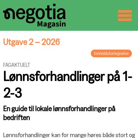
☰
SØK
Utgave 2 – 2026
Innholdsfortegnelse
LEDER
FAGAKTUELT
Tradisjon og styrke
Lønnsforhandlinger på 1-
BREV FRA STYRELEDEREN
Hovedoppgjør i en urolig tid
2-3
ORGANISASJON
Klubb mot nye høyder
En guide til lokale lønnsforhandlinger på
FAGAKTUELT
Status og forventninger
bedriften
Lønnsforhandlinger på 1-2-3
NOTABENE
Lønnsforhandlinger kan for mange høres både stort og
Årets lønnshåndbøker på nett og