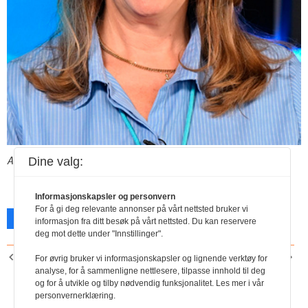
Anne Kathrine Nordvang, rådgiver i Negotia
Dine valg:
Informasjonskapsler og personvern
For å gi deg relevante annonser på vårt nettsted bruker vi
Facebook
X
Skriv ut
informasjon fra ditt besøk på vårt nettsted. Du kan reservere
deg mot dette under "Innstillinger".
FORRIGE ARTIKKEL
NESTE ARTIKKEL
For øvrig bruker vi informasjonskapsler og lignende verktøy for
Status og forventninger
Årets lønnshåndbøker på
analyse, for å sammenligne nettlesere, tilpasse innhold til deg
og for å utvikle og tilby nødvendig funksjonalitet. Les mer i vår
nett og papir
personvernerklæring.