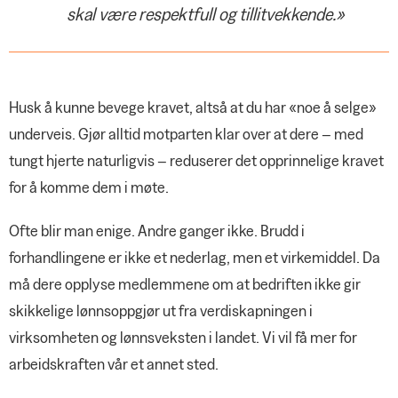
skal være respektfull og tillitvekkende.»
Husk å kunne bevege kravet, altså at du har «noe å selge»
underveis. Gjør alltid motparten klar over at dere – med
tungt hjerte naturligvis – reduserer det opprinnelige kravet
for å komme dem i møte.
Ofte blir man enige. Andre ganger ikke. Brudd i
forhandlingene er ikke et nederlag, men et virkemiddel. Da
må dere opplyse medlemmene om at bedriften ikke gir
skikkelige lønnsoppgjør ut fra verdiskapningen i
virksomheten og lønnsveksten i landet. Vi vil få mer for
arbeidskraften vår et annet sted.