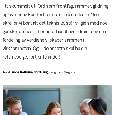
papir
KRONIKK
litt skummelt ut. Ord som frontfag, rammer, glidning
Tiden er inne for en ny
og overheng kan fort ta motet fra de fleste. Men
maktutredning
PRIVATJUSS
skreller vi bort alt det tekniske, står vi igjen med noe
Oppløsning av sameieeiendom
NOTABENE
ganske jordnært: Lønnsforhandlinger dreier seg om
Nyansatt i Negotias administrasjon
fordeling av verdiene vi skaper sammen i
NEGOTIA UNG
Lønnskonferanse digitalt – når som
virksomheten. Og – de ansatte skal ha sin
helst
Negotia Ung i støtet
rettmessige, fortjente andel!
Mange lønnsomme
SPØR OSS
medlemsfordeler
Negotias rådgivere og advokater
svarer
JOBBEN MIN
Tekst:
Anne Kathrine
Nordvang
,
rådgiver i Negotia
Gir nødhjelp i kriser
ANNONSER
Nordea
Gjensidige
YS Fordel