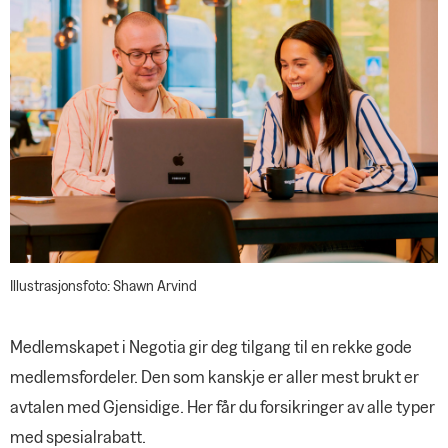
papir
KRONIKK
Tiden er inne for en ny
maktutredning
PRIVATJUSS
Oppløsning av sameieeiendom
NOTABENE
Nyansatt i Negotias administrasjon
NEGOTIA UNG
Lønnskonferanse digitalt – når som
helst
Negotia Ung i støtet
Mange lønnsomme
SPØR OSS
medlemsfordeler
Negotias rådgivere og advokater
svarer
JOBBEN MIN
Illustrasjonsfoto: Shawn Arvind
Gir nødhjelp i kriser
ANNONSER
Medlemskapet i Negotia gir deg tilgang til en rekke gode
Nordea
medlemsfordeler. Den som kanskje er aller mest brukt er
Gjensidige
avtalen med Gjensidige. Her får du forsikringer av alle typer
YS Fordel
med spesialrabatt.