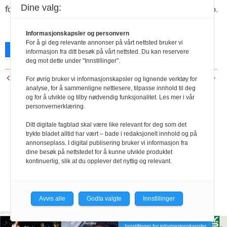
Dine valg:
fordelene. Sjekk ut det mangfoldige tilbudet på negotia.no.
Informasjonskapsler og personvern
For å gi deg relevante annonser på vårt nettsted bruker vi
Facebook
X
Skriv ut
informasjon fra ditt besøk på vårt nettsted. Du kan reservere
deg mot dette under "Innstillinger".
FORRIGE ARTIKKEL
NESTE ARTIKKEL
For øvrig bruker vi informasjonskapsler og lignende verktøy for
Lønnskonferanse digitalt
Negotia Ung i støtet
analyse, for å sammenligne nettlesere, tilpasse innhold til deg
og for å utvikle og tilby nødvendig funksjonalitet. Les mer i vår
– når som helst
personvernerklæring.
Ditt digitale fagblad skal være like relevant for deg som det
trykte bladet alltid har vært – bade i redaksjonelt innhold og på
annonseplass. I digital publisering bruker vi informasjon fra
dine besøk på nettstedet for å kunne utvikle produktet
kontinuerlig, slik at du opplever det nyttig og relevant.
Avvis alle
Godta valgte
Innstillinger
Innstillinger for informasjonskapsler