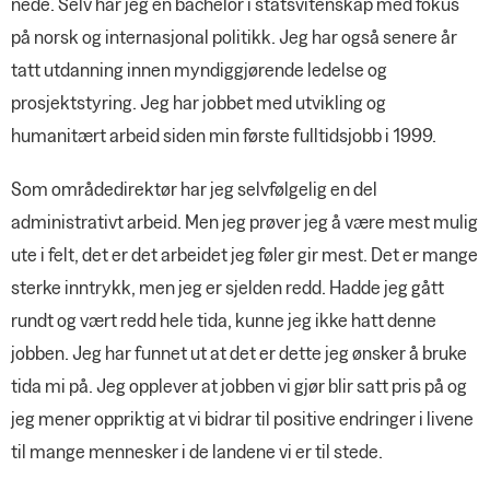
nede. Selv har jeg en bachelor i statsvitenskap med fokus
på norsk og internasjonal politikk. Jeg har også senere år
tatt utdanning innen myndiggjørende ledelse og
prosjektstyring. Jeg har jobbet med utvikling og
humanitært arbeid siden min første fulltidsjobb i 1999.
Som områdedirektør har jeg selvfølgelig en del
administrativt arbeid. Men jeg prøver jeg å være mest mulig
ute i felt, det er det arbeidet jeg føler gir mest. Det er mange
sterke inntrykk, men jeg er sjelden redd. Hadde jeg gått
rundt og vært redd hele tida, kunne jeg ikke hatt denne
jobben. Jeg har funnet ut at det er dette jeg ønsker å bruke
tida mi på. Jeg opplever at jobben vi gjør blir satt pris på og
jeg mener oppriktig at vi bidrar til positive endringer i livene
til mange mennesker i de landene vi er til stede.