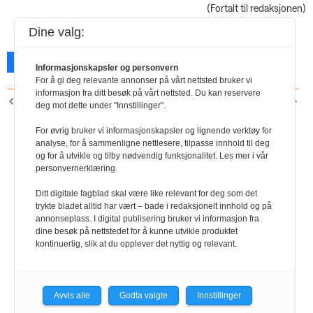
(Fortalt til redaksjonen)
Dine valg:
Facebook
X
Skriv ut
Informasjonskapsler og personvern
For å gi deg relevante annonser på vårt nettsted bruker vi
informasjon fra ditt besøk på vårt nettsted. Du kan reservere
FORRIGE ARTIKKEL
NESTE ARTIKKEL
deg mot dette under "Innstillinger".
Negotias rådgivere og
Nordea
advokater svarer
For øvrig bruker vi informasjonskapsler og lignende verktøy for
analyse, for å sammenligne nettlesere, tilpasse innhold til deg
og for å utvikle og tilby nødvendig funksjonalitet. Les mer i vår
personvernerklæring.
Ditt digitale fagblad skal være like relevant for deg som det
trykte bladet alltid har vært – bade i redaksjonelt innhold og på
annonseplass. I digital publisering bruker vi informasjon fra
dine besøk på nettstedet for å kunne utvikle produktet
kontinuerlig, slik at du opplever det nyttig og relevant.
Avvis alle
Godta valgte
Innstillinger