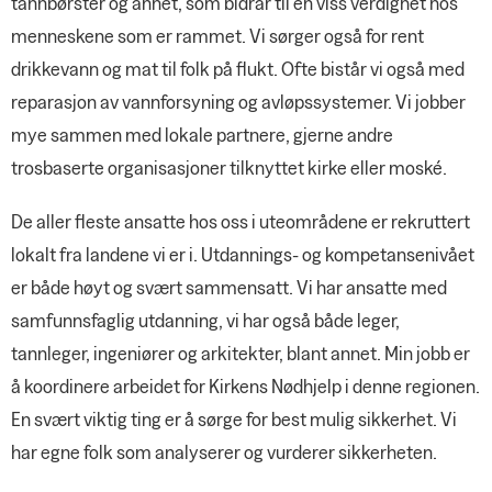
tannbørster og annet, som bidrar til en viss verdighet hos
menneskene som er rammet. Vi sørger også for rent
drikkevann og mat til folk på flukt. Ofte bistår vi også med
reparasjon av vannforsyning og avløpssystemer. Vi jobber
mye sammen med lokale partnere, gjerne andre
trosbaserte organisasjoner tilknyttet kirke eller moské.
De aller fleste ansatte hos oss i uteområdene er rekruttert
lokalt fra landene vi er i. Utdannings- og kompetansenivået
er både høyt og svært sammensatt. Vi har ansatte med
samfunnsfaglig utdanning, vi har også både leger,
tannleger, ingeniører og arkitekter, blant annet. Min jobb er
å koordinere arbeidet for Kirkens Nødhjelp i denne regionen.
En svært viktig ting er å sørge for best mulig sikkerhet. Vi
har egne folk som analyserer og vurderer sikkerheten.