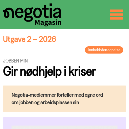
☰
SØK
Utgave 2 – 2026
Innholdsfortegnelse
LEDER
JOBBEN MIN
Tradisjon og styrke
Gir nødhjelp i kriser
BREV FRA STYRELEDEREN
Hovedoppgjør i en urolig tid
ORGANISASJON
Negotia-medlemmer forteller med egne ord
Klubb mot nye høyder
FAGAKTUELT
om jobben og arbeidsplassen sin
Status og forventninger
Lønnsforhandlinger på 1-2-3
NOTABENE
Årets lønnshåndbøker på nett og