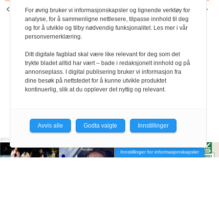
FORRIGE ARTIKKEL
NESTE ARTIKKEL
For øvrig bruker vi informasjonskapsler og lignende verktøy for
Ny i Negotias
Likestillingspris til Reform
analyse, for å sammenligne nettlesere, tilpasse innhold til deg
og for å utvikle og tilby nødvendig funksjonalitet. Les mer i vår
administrasjon
– ressurssenter for menn
personvernerklæring.
Ditt digitale fagblad skal være like relevant for deg som det
trykte bladet alltid har vært – bade i redaksjonelt innhold og på
annonseplass. I digital publisering bruker vi informasjon fra
dine besøk på nettstedet for å kunne utvikle produktet
kontinuerlig, slik at du opplever det nyttig og relevant.
Avvis alle
Godta valgte
Innstillinger
Innstillinger for informasjonskapsler