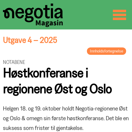
☰
SØK
Utgave 4 – 2025
Innholdsfortegnelse
LEDER
NOTABENE
Inn i en ny æra
Høstkonferanse i
BREV FRA FORBUNDSLEDEREN
Starten på et nytt kapittel
regionene Øst og Oslo
ORGANISASJON
Negotia og Delta går sammen
NOTABENE
Helgen 18. og 19. oktober holdt Negotia-regionene Øst
Negotias hederspris til Svein Åge
og Oslo & omegn sin første høstkonferanse. Det ble en
Haugli
ORGANISASJON
Reidun Solberg Seim er årets
suksess som frister til gjentakelse.
Partssamarbeid helt etter boka