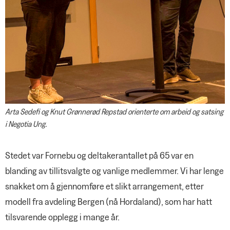
Likestillingspris til Reform –
Gjensidige
ressurssenter for menn
Nordea
YS Fordel
Arta Sedefi og Knut Grønnerød Repstad orienterte om arbeid og satsing
i Negotia Ung.
Stedet var Fornebu og deltakerantallet på 65 var en
blanding av tillitsvalgte og vanlige medlemmer. Vi har lenge
snakket om å gjennomføre et slikt arrangement, etter
modell fra avdeling Bergen (nå Hordaland), som har hatt
tilsvarende opplegg i mange år.