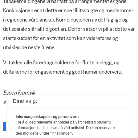
Tilbakemeldingene vi har fått på arrangementet er gode.
Konklusjonen er at dette er noe tillitsvalgte og medlemmer
i regionene våre ønsker. Kombinasjonen av det faglige og
det sosiale slår alltid godt an. Derfor satser vi på at dette var
startskuddet for en aktivitet som kan videreføres og
utvikles de neste årene.
Vi takker alle foredragsholderne for flotte innlegg, og
deltakerne for engasjement og godt humør underveis.
Espen Framvik
Dine valg:
styremedlem avd. Romerike
Informasjonskapsler og personvern
For å gi deg relevante annonser på vårt nettsted bruker vi
Facebook
X
Skriv ut
informasjon fra ditt besøk på vårt nettsted. Du kan reservere
deg mot dette under "Innstillinger".