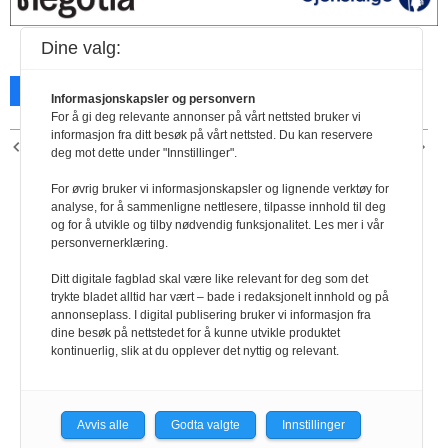
Likestillingspris til Reform –
Gjensidige
ressurssenter for menn
Nordea
Dine valg:
YS Fordel
Facebook
X
Skriv ut
Informasjonskapsler og personvern
For å gi deg relevante annonser på vårt nettsted bruker vi
informasjon fra ditt besøk på vårt nettsted. Du kan reservere
FORRIGE ARTIKKEL
NESTE ARTIKKEL
deg mot dette under "Innstillinger".
Digital kontroll på
Nordea
matforedlingen
For øvrig bruker vi informasjonskapsler og lignende verktøy for
analyse, for å sammenligne nettlesere, tilpasse innhold til deg
og for å utvikle og tilby nødvendig funksjonalitet. Les mer i vår
personvernerklæring.
Ditt digitale fagblad skal være like relevant for deg som det
trykte bladet alltid har vært – bade i redaksjonelt innhold og på
annonseplass. I digital publisering bruker vi informasjon fra
dine besøk på nettstedet for å kunne utvikle produktet
kontinuerlig, slik at du opplever det nyttig og relevant.
Avvis alle
Godta valgte
Innstillinger