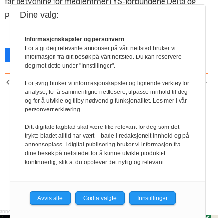
får betydning for medlemmer i YS-forbundene Delta og
Dine valg:
Parat, ansatt på sykehus.
Informasjonskapsler og personvern
For å gi deg relevante annonser på vårt nettsted bruker vi
Facebook
X
Skriv ut
informasjon fra ditt besøk på vårt nettsted. Du kan reservere
deg mot dette under "Innstillinger".
FORRIGE ARTIKKEL
NESTE ARTIKKEL
For øvrig bruker vi informasjonskapsler og lignende verktøy for
Full støtte til økt åpenhet
Ny generalsekretær i
analyse, for å sammenligne nettlesere, tilpasse innhold til deg
og for å utvikle og tilby nødvendig funksjonalitet. Les mer i vår
om lønn
Negotia
personvernerklæring.
Ditt digitale fagblad skal være like relevant for deg som det
trykte bladet alltid har vært – bade i redaksjonelt innhold og på
annonseplass. I digital publisering bruker vi informasjon fra
dine besøk på nettstedet for å kunne utvikle produktet
kontinuerlig, slik at du opplever det nyttig og relevant.
Avvis alle
Godta valgte
Innstillinger