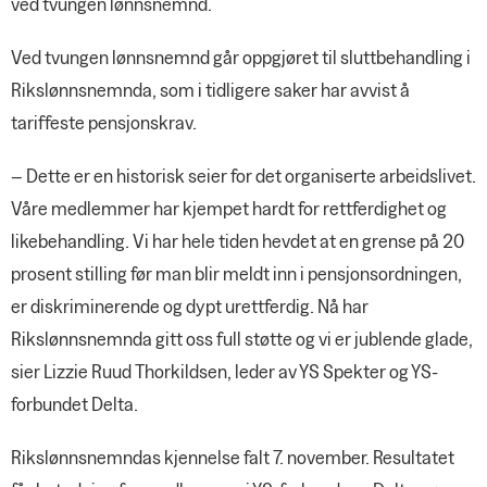
ved tvungen lønnsnemnd.
Ved tvungen lønnsnemnd går oppgjøret til sluttbehandling i
Rikslønnsnemnda, som i tidligere saker har avvist å
tariffeste pensjonskrav.
– Dette er en historisk seier for det organiserte arbeidslivet.
Våre medlemmer har kjempet hardt for rettferdighet og
likebehandling. Vi har hele tiden hevdet at en grense på 20
prosent stilling før man blir meldt inn i pensjonsordningen,
er diskriminerende og dypt urettferdig. Nå har
Rikslønnsnemnda gitt oss full støtte og vi er jublende glade,
sier Lizzie Ruud Thorkildsen, leder av YS Spekter og YS-
forbundet Delta.
Rikslønnsnemndas kjennelse falt 7. november. Resultatet