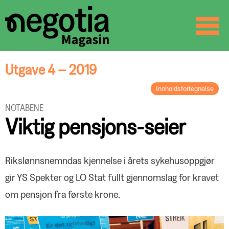
☰
SØK
Utgave 4 – 2019
Innholdsfortegnelse
LEDER
NOTABENE
Hjemme og ute
Viktig pensjons-seier
BREV FRA FORBUNDSLEDEREN
Hva sier framtiden oss?
PROFILEN
Rikslønnsnemndas kjennelse i årets sykehusoppgjør
Mr. President
gir YS Spekter og LO Stat fullt gjennomslag for kravet
LANDSMØTE
om pensjon fra første krone.
Organisering er nøkkelen
REPORTASJE
Negotias hederspris tildelt Wenche
Brynjulfsen
LinkedIn-kurs