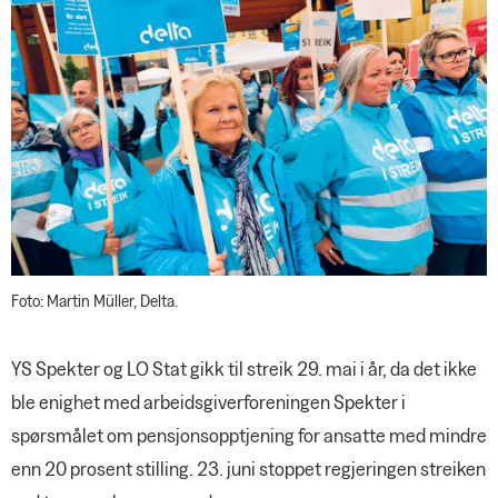
Årets tillitsvalgt - Gard Henriksen
LIKESTILLING
Økonomi i fokus
Aktivitetsprisen til Ellinor Rinde
Tre teknotrender som treffer
Verdiorientert aktivisme
Nytt i Negotias forbundsstyre
arbeidslivet
INNLEGG
Honnør for god rekruttering
«Mini-landsmøte» i Bergen
Slipper fram de unge
NOTABENE
Oslo på medlemstur til Warszawa
Full støtte til økt åpenhet om lønn
PRIVATJUSS
Viktig pensjons-seier
Ny generalsekretær i Negotia
Eierforhold under samboerskap
FAGAKTUELT
Bedriftsintern aldersgrense
Foto: Martin Müller, Delta.
SPØR OSS
Negotias rådgivere og advokater
svarer
YS Spekter og LO Stat gikk til streik 29. mai i år, da det ikke
JOBBEN MIN
ble enighet med arbeidsgiverforeningen Spekter i
- Ingen dager er like
spørsmålet om pensjonsopptjening for ansatte med mindre
enn 20 prosent stilling. 23. juni stoppet regjeringen streiken