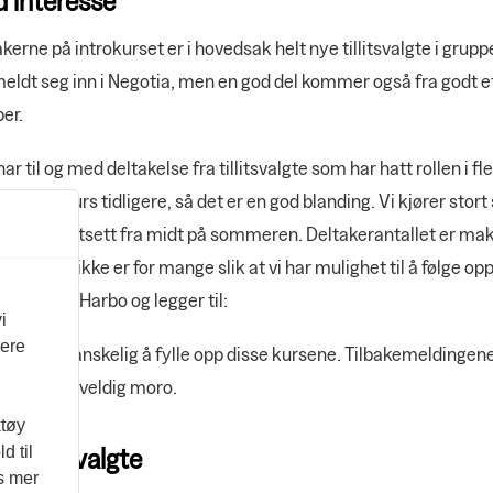
kerne på introkurset er i hovedsak helt nye tillitsvalgte i grup
eldt seg inn i Negotia, men en god del kommer også fra godt e
er.
har til og med deltakelse fra tillitsvalgte som har hatt rollen i fl
 vært på kurs tidligere, så det er en god blanding. Vi kjører stort 
eden, bortsett fra midt på sommeren. Deltakerantallet er maks
ktig at det ikke er for mange slik at vi har mulighet til å følge op
veis, sier Harbo og legger til:
i
vere
 er ikke vanskelig å fylle opp disse kursene. Tilbakemeldingen
 så det er veldig moro.
ktøy
e tillitsvalgte
d til
es mer