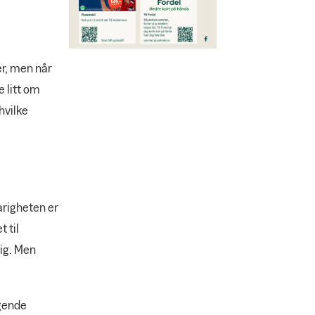
er, men når
e litt om
hvilke
arigheten er
 til
ig. Men
ggende