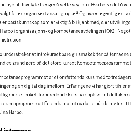
ne nye tillitsvalgte trenger å sette seg inn i. Hva betyr det å væ
tsvalgt for en organisert ansattgruppe? Og hva er egentlig en tar
 er basiskunnskap som er viktig å bli kjent med, sier utvikling
 Harbo i organisasjons- og kompetanseavdelingen (OK) i Negot
nistrasjon.
o understreker at introkurset bare gir smakebiter på temaene
ndles grundigere på det store kurset Kompetanseprogrammet
mpetanseprogrammet er et omfattende kurs med to tredagers
nger og en digital dag imellom. Erfaringene vi har gjort tilsier a
ftig med et enkelt forberedende kurs. Vi opplever at deltakern
etanseprogrammet får enda mer ut av dette når de møter litt 
Nina Harbo.
 interesse