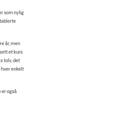
per som nylig
tablerte
ere år, men
sett et kurs
 tolv, det
p hver enkelt
e er også