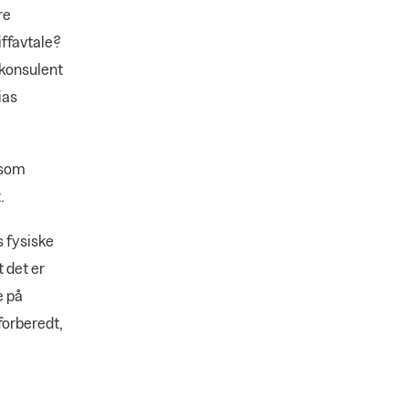
re
iffavtale?
skonsulent
ias
 som
.
 fysiske
t det er
e på
forberedt,