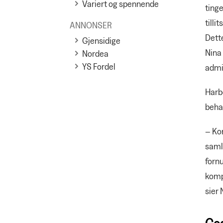
Variert og spennende
tinge
tilli
ANNONSER
Dette
Gjensidige
Nina
Nordea
YS Fordel
admi
Harb
beha
– Ko
samli
fornu
komp
sier 
God