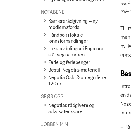
admini
organ
NOTABENE
Karriererådgivning – ny
medlemsfordel
Tilli
Håndbok i lokale
man e
lønnsforhandlinger
hvilk
Lokalavdelinger i Rogaland
slår seg sammen
oppg
Ferie og feriepenger
Bestill Negotia-materiell
Bas
Negotia Oslo & omegn feiret
120 år
Intro
én d
SPØR OSS
Nego
Negotias rådgivere og
advokater svarer
inter
JOBBEN MIN
– På