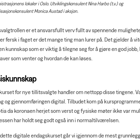
strasjonens lokaler i Oslo. Utviklingskonsulent Nina Harbo (t.v.) og
isasjonskonsulent Monica Austad i aksjon.
tsvalgtrollen er et ansvarsfullt verv fullt av spennende mulighet
r fersk i faget er det mange ting man lurer på. Det gjelder å vit
en kunnskap som er viktig å tilegne seg for å gjøre en god jobb, 
aver som venter og hvordan de kan løses.
iskunnskap
kurset for nye tillitsvalgte handler om nettopp disse tingene. V
ag og gjennomføringen digital. Tilbudet kom på kursprogrammet
tia da koronaen herjet som verst og fysiske møter ikke var mul
essen har holdt seg godt også inn i normaltilværelsen.
 dette digitale endagskurset går vi igjennom de mest grunnle