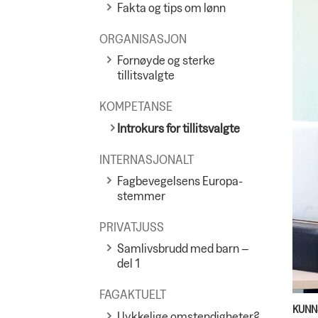
Fakta og tips om lønn
ORGANISASJON
Fornøyde og sterke
tillitsvalgte
KOMPETANSE
Introkurs for tillitsvalgte
INTERNASJONALT
Fagbevegelsens Europa-
stemmer
PRIVATJUSS
Samlivsbrudd med barn –
del 1
FAGAKTUELT
KUNN
I lykkelige omstendigheter?