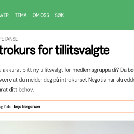
AVER
TEMA
OM OSS
SØK
PETANSE
trokurs for tillitsvalgte
u akkurat blitt ny tillitsvalgt for medlemsgruppa di? Da bø
være at du melder deg på introkurset Negotia har skredd
rat ditt behov.
og foto:
Terje
Bergersen