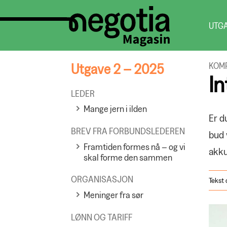
UTG
Utgave 2 – 2025
KOM
In
LEDER
Mange jern i ilden
Er d
BREV FRA FORBUNDSLEDEREN
bud 
Framtiden formes nå – og vi
akku
skal forme den sammen
ORGANISASJON
Tekst 
Meninger fra sør
LØNN OG TARIFF