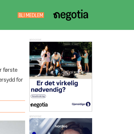
BLI MEDLEM
NEGOTIA
SØK
r første
ersydd for