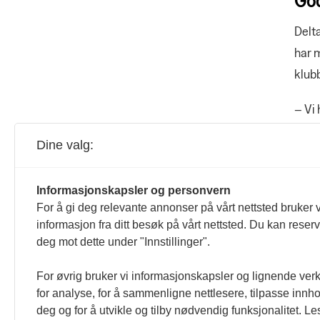
Delta
har m
klubb
– Vi 
aldri
Dine valg:
i mån
er vi
Informasjonskapsler og personvern
under
For å gi deg relevante annonser på vårt nettsted bruker v
informasjon fra ditt besøk på vårt nettsted. Du kan reser
– Det
deg mot dette under "Innstillinger".
gode,
For øvrig bruker vi informasjonskapsler og lignende ver
Fler
for analyse, for å sammenligne nettlesere, tilpasse innhol
deg og for å utvikle og tilby nødvendig funksjonalitet. L