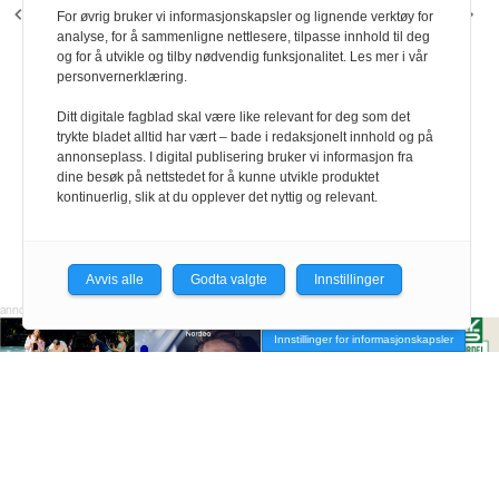
FORRIGE ARTIKKEL
NESTE ARTIKKEL
For øvrig bruker vi informasjonskapsler og lignende verktøy for
Fra årsmøte og fag til
Nyansatte i
analyse, for å sammenligne nettlesere, tilpasse innhold til deg
og for å utvikle og tilby nødvendig funksjonalitet. Les mer i vår
bowling og pizza
administrasjonen
personvernerklæring.
Ditt digitale fagblad skal være like relevant for deg som det
trykte bladet alltid har vært – bade i redaksjonelt innhold og på
annonseplass. I digital publisering bruker vi informasjon fra
dine besøk på nettstedet for å kunne utvikle produktet
kontinuerlig, slik at du opplever det nyttig og relevant.
Avvis alle
Godta valgte
Innstillinger
Innstillinger for informasjonskapsler