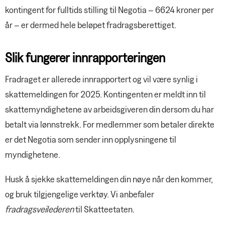
Nye hovedavtaler med NHO, Virke
kontingent for fulltids stilling til Negotia – 6624 kroner per
Gjensidige
og Spekter
Nordea
år – er dermed hele beløpet fradragsberettiget.
YS Fordel
Slik fungerer innrapporteringen
Fradraget er allerede innrapportert og vil være synlig i
skattemeldingen for 2025. Kontingenten er meldt inn til
skattemyndighetene av arbeidsgiveren din dersom du har
betalt via lønnstrekk. For medlemmer som betaler direkte
er det Negotia som sender inn opplysningene til
myndighetene.
Husk å sjekke skattemeldingen din nøye når den kommer,
og bruk tilgjengelige verktøy. Vi anbefaler
fradragsveilederen
til Skatteetaten.