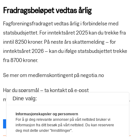
Fradragsbeløpet vedtas årlig
Fagforeningsfradraget vedtas årlig i forbindelse med
statsbudsjettet. For inntektsåret 2025 kan du trekke fra
inntil 8250 kroner. På neste års skattemelding – for
inntektsåret 2026 – kan du ifølge statsbudsjettet trekke
fra 8700 kroner.
Se mer om medlemskontingent på negotia.no
Har du spørsmål – ta kontakt på e-post
Dine valg:
medlem@negotia.no, eller på servicetelefonen 815 58100.
Informasjonskapsler og personvern
For å gi deg relevante annonser på vårt nettsted bruker vi
Facebook
X
Skriv ut
informasjon fra ditt besøk på vårt nettsted. Du kan reservere
deg mot dette under "Innstillinger".