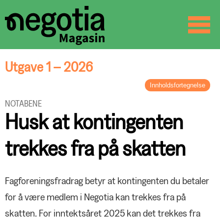
☰
SØK
Utgave 1 – 2026
Innholdsfortegnelse
LEDER
NOTABENE
Fra lokal aktivitet til Europa-debatt
Husk at kontingenten
BREV FRA STYRELEDEREN
En ny organisasjon formes
trekkes fra på skatten
ORGANISASJON
Negotia og Delta – hva nå?
PROFILEN
Fagforeningsfradrag betyr at kontingenten du betaler
Innlandets mann
for å være medlem i Negotia kan trekkes fra på
LØNN OG TARIFF
skatten. For inntektsåret 2025 kan det trekkes fra
Hovedoppgjøret – i korte trekk