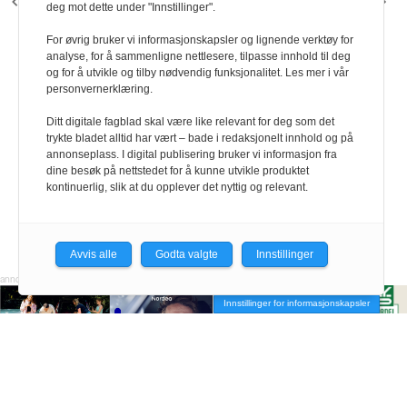
FORRIGE ARTIKKEL
NESTE ARTIKKEL
deg mot dette under "Innstillinger".
Negotias rådgivere og
Gjensidige
advokater svarer
For øvrig bruker vi informasjonskapsler og lignende verktøy for
analyse, for å sammenligne nettlesere, tilpasse innhold til deg
og for å utvikle og tilby nødvendig funksjonalitet. Les mer i vår
personvernerklæring.
Ditt digitale fagblad skal være like relevant for deg som det
trykte bladet alltid har vært – bade i redaksjonelt innhold og på
annonseplass. I digital publisering bruker vi informasjon fra
dine besøk på nettstedet for å kunne utvikle produktet
kontinuerlig, slik at du opplever det nyttig og relevant.
Avvis alle
Godta valgte
Innstillinger
Innstillinger for informasjonskapsler