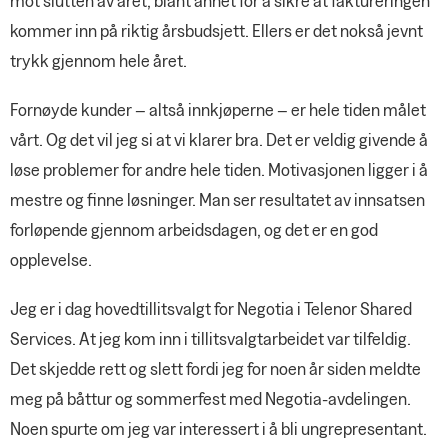
mot slutten av året, blant annet for å sikre at faktureringen
kommer inn på riktig årsbudsjett. Ellers er det nokså jevnt
trykk gjennom hele året.
Fornøyde kunder – altså innkjøperne – er hele tiden målet
vårt. Og det vil jeg si at vi klarer bra. Det er veldig givende å
løse problemer for andre hele tiden. Motivasjonen ligger i å
mestre og finne løsninger. Man ser resultatet av innsatsen
forløpende gjennom arbeidsdagen, og det er en god
opplevelse.
Jeg er i dag hovedtillitsvalgt for Negotia i Telenor Shared
Services. At jeg kom inn i tillitsvalgtarbeidet var tilfeldig.
Det skjedde rett og slett fordi jeg for noen år siden meldte
meg på båttur og sommerfest med Negotia-avdelingen.
Noen spurte om jeg var interessert i å bli ungrepresentant.