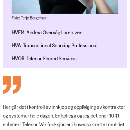
Nye hovedavtaler med NHO, Virke
Gjensidige
og Spekter
Nordea
Foto: Terje Bergersen
YS Fordel
HVEM:
Andrea Overvåg Lorentzen
HVA:
Transactional Sourcing Professional
HVOR:
Telenor Shared Services
Her går det i kontroll av innkjøp og oppfølging av kontrakter
og systemer hele dagen. En kollega og jeg betjener 10-11
enheter i Telenor. Vår funksjon er i hovedsak rettet mot det