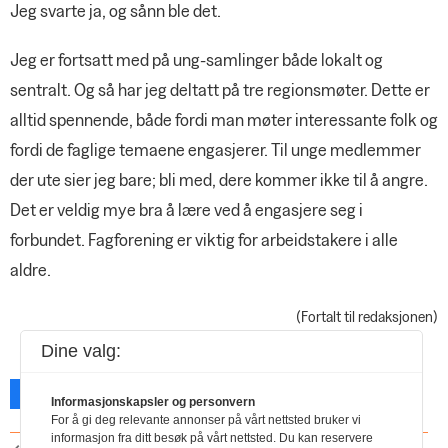
Jeg svarte ja, og sånn ble det.
Jeg er fortsatt med på ung-samlinger både lokalt og
sentralt. Og så har jeg deltatt på tre regionsmøter. Dette er
alltid spennende, både fordi man møter interessante folk og
fordi de faglige temaene engasjerer. Til unge medlemmer
der ute sier jeg bare; bli med, dere kommer ikke til å angre.
Det er veldig mye bra å lære ved å engasjere seg i
forbundet. Fagforening er viktig for arbeidstakere i alle
aldre.
(Fortalt til redaksjonen)
Dine valg:
Facebook
X
Skriv ut
Informasjonskapsler og personvern
For å gi deg relevante annonser på vårt nettsted bruker vi
informasjon fra ditt besøk på vårt nettsted. Du kan reservere