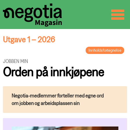
☰
SØK
Utgave 1 – 2026
Innholdsfortegnelse
LEDER
JOBBEN MIN
Fra lokal aktivitet til Europa-debatt
Orden på innkjøpene
BREV FRA STYRELEDEREN
En ny organisasjon formes
ORGANISASJON
Negotia-medlemmer forteller med egne ord
Negotia og Delta – hva nå?
PROFILEN
om jobben og arbeidsplassen sin
Innlandets mann
LØNN OG TARIFF
Hovedoppgjøret – i korte trekk