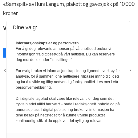
«Samspill» av Runi Langum, plakett og gavesjekk på 10.000
kroner.
Dine valg:
Vi gratulerer!
Informasjonskapsler og personvern
For å gi deg relevante annonser på vårt nettsted bruker vi
Facebook
X
Skriv ut
informasjon fra ditt besøk på vårt nettsted. Du kan reservere
deg mot dette under "Innstillinger".
FORRIGE ARTIKKEL
NESTE ARTIKKEL
For øvrig bruker vi informasjonskapsler og lignende verktøy for
Noen vedtak fra Negotias
Årets tillitsvalgt – Louise-
analyse, for å sammenligne nettlesere, tilpasse innhold til deg
og for å utvikle og tilby nødvendig funksjonalitet. Les mer i vår
landsmøte 2020
Marie Årdal
personvernerklæring.
Ditt digitale fagblad skal være like relevant for deg som det
trykte bladet alltid har vært – bade i redaksjonelt innhold og på
annonseplass. I digital publisering bruker vi informasjon fra
dine besøk på nettstedet for å kunne utvikle produktet
kontinuerlig, slik at du opplever det nyttig og relevant.