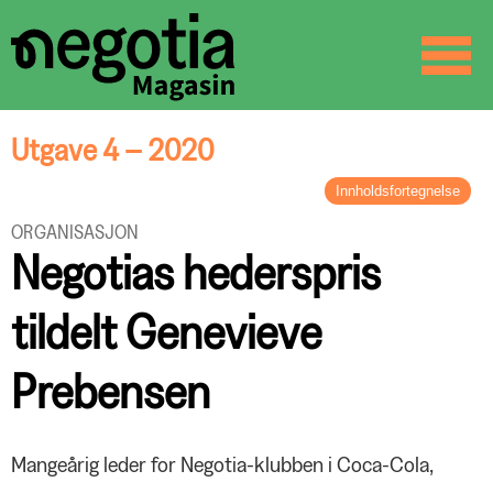
☰
SØK
Utgave 4 – 2020
Innholdsfortegnelse
LEDER
ORGANISASJON
Digitale tider
Negotias hederspris
BREV FRA FORBUNDSLEDEREN
Vi får det til sammen
tildelt Genevieve
ORGANISASJON
Administrasjonen er klar!
Prebensen
KURS OG KOMPETANSE
Nyvalgt ledertrio
Noen vedtak fra Negotias
Digitale tider krever digitale
landsmøte 2020
løsninger
LIKESTILLING
Mangeårig leder for Negotia-klubben i Coca-Cola,
Negotias hederspris tildelt
Likestillingsprisen