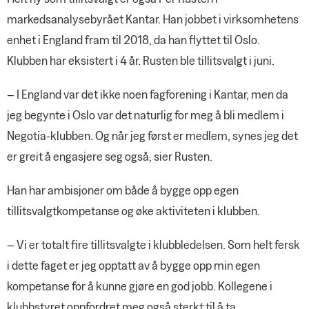
markedsanalysebyrået Kantar. Han jobbet i virksomhetens
enhet i England fram til 2018, da han flyttet til Oslo.
Klubben har eksistert i 4 år. Rusten ble tillitsvalgt i juni.
– I England var det ikke noen fagforening i Kantar, men da
jeg begynte i Oslo var det naturlig for meg å bli medlem i
Negotia-klubben. Og når jeg først er medlem, synes jeg det
er greit å engasjere seg også, sier Rusten.
Han har ambisjoner om både å bygge opp egen
tillitsvalgtkompetanse og øke aktiviteten i klubben.
– Vi er totalt fire tillitsvalgte i klubbledelsen. Som helt fersk
i dette faget er jeg opptatt av å bygge opp min egen
kompetanse for å kunne gjøre en god jobb. Kollegene i
klubbstyret oppfordret meg også sterkt til å ta