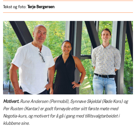
LØNN OG TARIFF
Tekst og foto:
Terje
Bergersen
Lønnsoppgjøret, en liten
oppsummering
ARBEIDSLIV OG SAMFUNN
Færre er redd for å miste jobben
PRIVATJUSS
Privat bilsalg via forhandler
NOTABENE
Telenor-klubben med vind i seilene
FAGAKTUELT
Landsmøte 19. og 20 november
Høringssvar om kunstig intelligens
Ny AFP på trappene
PENSJON
God interesse for YS Pensjon
SPØR OSS
Motivert.
Rune Andersen (Permobil), Synnøve Skjeldal (Røde Kors) og
Per Rusten (Kantar) er godt fornøyde etter sitt første møte med
Negotias rådgivere og advokater
Negotia-kurs, og motivert for å gå i gang med tillitsvalgtarbeidet i
svarer
JOBBEN MIN
klubbene sine.
Jobben min