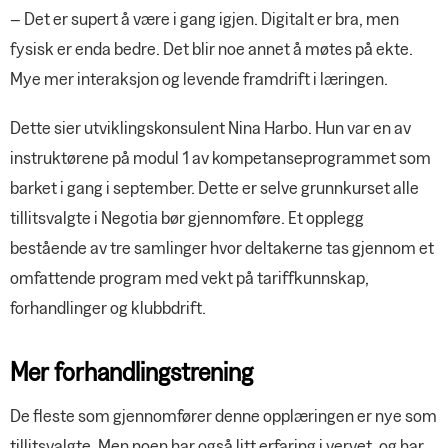
– Det er supert å være i gang igjen. Digitalt er bra, men
fysisk er enda bedre. Det blir noe annet å møtes på ekte.
Mye mer interaksjon og levende framdrift i læringen.
Dette sier utviklingskonsulent Nina Harbo. Hun var en av
instruktørene på modul 1 av kompetanseprogrammet som
barket i gang i september. Dette er selve grunnkurset alle
tillitsvalgte i Negotia bør gjennomføre. Et opplegg
bestående av tre samlinger hvor deltakerne tas gjennom et
omfattende program med vekt på tariffkunnskap,
forhandlinger og klubbdrift.
Mer forhandlingstrening
De fleste som gjennomfører denne opplæringen er nye som
tillitsvalgte. Men noen har også litt erfaring i vervet, og har