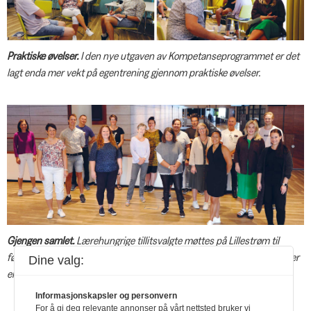
Praktiske øvelser.
I den nye utgaven av Kompetanseprogrammet er det
lagt enda mer vekt på egentrening gjennom praktiske øvelser.
Gjengen samlet.
Lærehungrige tillitsvalgte møttes på Lillestrøm til
første samling tidlig i september. Noen helt ferske og noen med litt mer
Dine valg:
erfaring
Informasjonskapsler og personvern
For å gi deg relevante annonser på vårt nettsted bruker vi