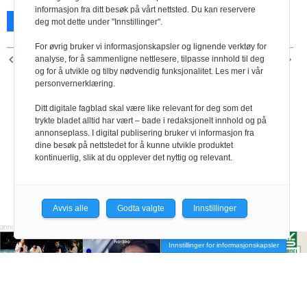
informasjon fra ditt besøk på vårt nettsted. Du kan reservere
Facebook
X
Skriv ut
deg mot dette under "Innstillinger".
For øvrig bruker vi informasjonskapsler og lignende verktøy for
analyse, for å sammenligne nettlesere, tilpasse innhold til deg
FORRIGE ARTIKKEL
NESTE ARTIKKEL
og for å utvikle og tilby nødvendig funksjonalitet. Les mer i vår
Fem med fagbrev
Biologens betraktninger
personvernerklæring.
Ditt digitale fagblad skal være like relevant for deg som det
trykte bladet alltid har vært – bade i redaksjonelt innhold og på
annonseplass. I digital publisering bruker vi informasjon fra
dine besøk på nettstedet for å kunne utvikle produktet
kontinuerlig, slik at du opplever det nyttig og relevant.
Avvis alle
Godta valgte
Innstillinger
Innstillinger for informasjonskapsler