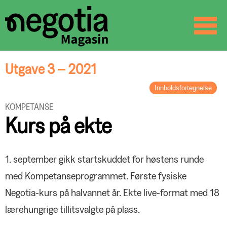
☰
SØK
Utgave 3 – 2021
Innholdsfortegnelse
LEDER
KOMPETANSE
Dagen vi kommer til å huske
Kurs på ekte
BREV FRA FORBUNDSLEDEREN
Travel høst
ORGANISASJON
1. september gikk startskuddet for høstens runde
Informasjonsmøte? Vi stiller!
med Kompetanseprogrammet. Første fysiske
KOMPETANSE
Negotia-kurs på halvannet år. Ekte live-format med 18
Kompetanseløft i koronatid
ARBEIDSLIV OG SAMFUNN
Fem med fagbrev
lærehungrige tillitsvalgte på plass.
Kurs på ekte
Biologens betraktninger