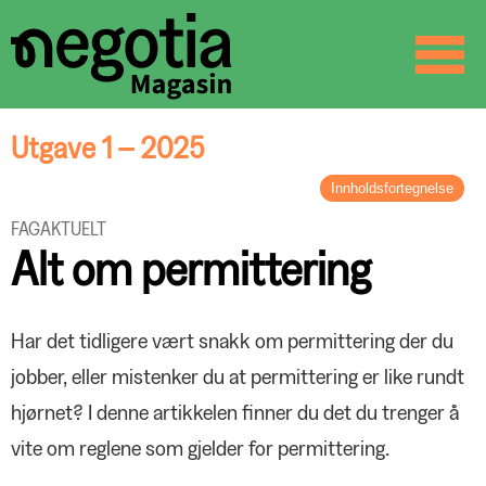
☰
SØK
Utgave 1 – 2025
Innholdsfortegnelse
LEDER
FAGAKTUELT
Vanlig og uvanlig
Alt om permittering
BREV FRA FORBUNDSLEDEREN
Utfordringer og muligheter
ORGANISASJON
Har det tidligere vært snakk om permittering der du
Negotia + Delta?
jobber, eller mistenker du at permittering er like rundt
ARBEIDSLIV
hjørnet? I denne artikkelen finner du det du trenger å
Treparts klimaavtale skal gi renere
industri
LØNNSOPPGJØRET
vite om reglene som gjelder for permittering.
Rom for reallønnsvekst