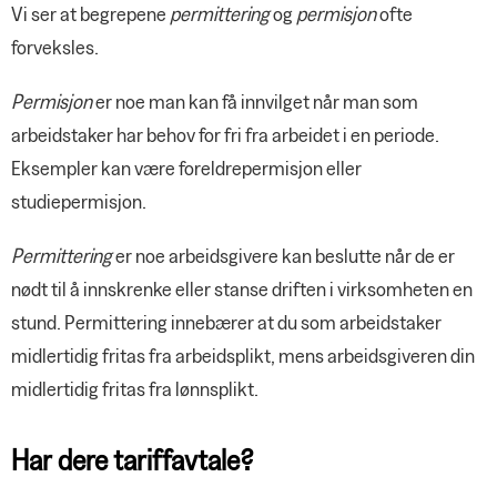
Bestill Negotia-materiell
Vi ser at begrepene
permittering
og
permisjon
ofte
YS Fordel
forveksles.
Permisjon
er noe man kan få innvilget når man som
arbeidstaker har behov for fri fra arbeidet i en periode.
Eksempler kan være foreldrepermisjon eller
studiepermisjon.
Permittering
er noe arbeidsgivere kan beslutte når de er
nødt til å innskrenke eller stanse driften i virksomheten en
stund. Permittering innebærer at du som arbeidstaker
midlertidig fritas fra arbeidsplikt, mens arbeidsgiveren din
midlertidig fritas fra lønnsplikt.
Har dere tariffavtale?