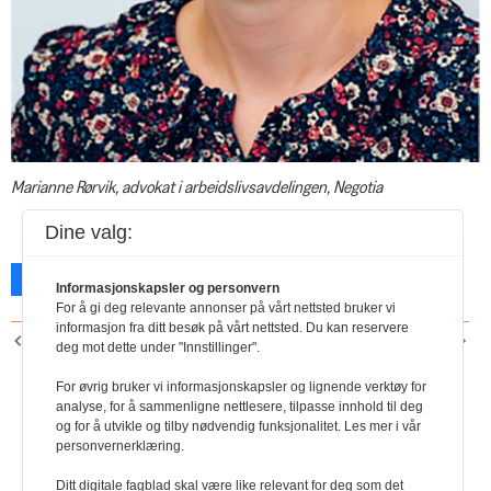
Marianne Rørvik, advokat i arbeidslivsavdelingen, Negotia
Dine valg:
Facebook
X
Skriv ut
Informasjonskapsler og personvern
For å gi deg relevante annonser på vårt nettsted bruker vi
informasjon fra ditt besøk på vårt nettsted. Du kan reservere
FORRIGE ARTIKKEL
NESTE ARTIKKEL
deg mot dette under "Innstillinger".
En å regne med
Hurtigguide til
leiemarkedet
For øvrig bruker vi informasjonskapsler og lignende verktøy for
analyse, for å sammenligne nettlesere, tilpasse innhold til deg
og for å utvikle og tilby nødvendig funksjonalitet. Les mer i vår
personvernerklæring.
Ditt digitale fagblad skal være like relevant for deg som det