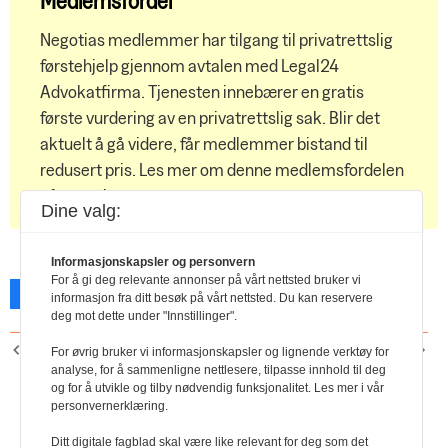
Medlemsfordel
Negotias medlemmer har tilgang til privatrettslig
førstehjelp gjennom avtalen med Legal24
Advokatfirma. Tjenesten innebærer en gratis
første vurdering av en privatrettslig sak. Blir det
aktuelt å gå videre, får medlemmer bistand til
redusert pris. Les mer om denne medlemsfordelen
på negotia.no
Dine valg:
Informasjonskapsler og personvern
For å gi deg relevante annonser på vårt nettsted bruker vi
Facebook
X
Skriv ut
informasjon fra ditt besøk på vårt nettsted. Du kan reservere
deg mot dette under "Innstillinger".
FORRIGE ARTIKKEL
NESTE ARTIKKEL
For øvrig bruker vi informasjonskapsler og lignende verktøy for
Alt om permittering
Årsmøte med
analyse, for å sammenligne nettlesere, tilpasse innhold til deg
og for å utvikle og tilby nødvendig funksjonalitet. Les mer i vår
teambuilding
personvernerklæring.
Ditt digitale fagblad skal være like relevant for deg som det