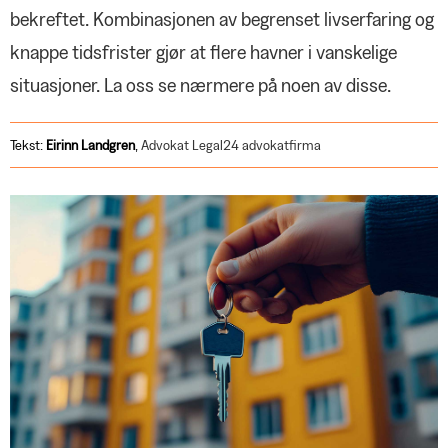
NOTABENE
bekreftet. Kombinasjonen av begrenset livserfaring og
IA-enighet langt på overtid
knappe tidsfrister gjør at flere havner i vanskelige
PROFILEN
Tradisjonsrik klubb holder koken
situasjoner. La oss se nærmere på noen av disse.
En å regne med
FAGAKTUELT
Tekst:
Eirinn
Landgren
,
Advokat Legal24 advokatfirma
Alt om permittering
PRIVATJUSS
Hurtigguide til leiemarkedet
NOTABENE
Årsmøte med teambuilding
SPØR OSS
Midlene til lokal aktivitet fordelt
Med våren kommer regionsmøtene
Negotias rådgivere og advokater
svarer
JOBBEN MIN
Nordisk konferanse om kunstig
intelligens
Selger tradisjon og glede
YS etterlyser system for
ANNONSER
realkompetanse
Gjensidige
Nyansatt i Negotias administrasjon
Nordea