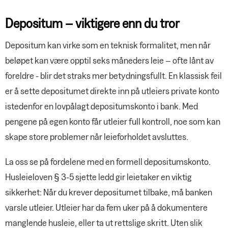
Depositum – viktigere enn du tror
Depositum kan virke som en teknisk formalitet, men når
beløpet kan være opptil seks måneders leie – ofte lånt av
foreldre - blir det straks mer betydningsfullt. En klassisk feil
er å sette depositumet direkte inn på utleiers private konto
istedenfor en lovpålagt depositumskonto i bank. Med
pengene på egen konto får utleier full kontroll, noe som kan
skape store problemer når leieforholdet avsluttes.
La oss se på fordelene med en formell depositumskonto.
Husleieloven § 3-5 sjette ledd gir leietaker en viktig
sikkerhet: Når du krever depositumet tilbake, må banken
varsle utleier. Utleier har da fem uker på å dokumentere
manglende husleie, eller ta ut rettslige skritt. Uten slik