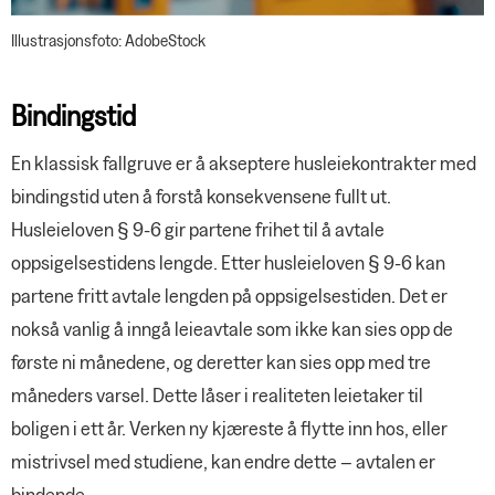
Bestill Negotia-materiell
YS Fordel
Illustrasjonsfoto: AdobeStock
Bindingstid
En klassisk fallgruve er å akseptere husleiekontrakter med
bindingstid uten å forstå konsekvensene fullt ut.
Husleieloven § 9-6 gir partene frihet til å avtale
oppsigelsestidens lengde. Etter husleieloven § 9-6 kan
partene fritt avtale lengden på oppsigelsestiden. Det er
nokså vanlig å inngå leieavtale som ikke kan sies opp de
første ni månedene, og deretter kan sies opp med tre
måneders varsel. Dette låser i realiteten leietaker til
boligen i ett år. Verken ny kjæreste å flytte inn hos, eller
mistrivsel med studiene, kan endre dette – avtalen er
bindende.