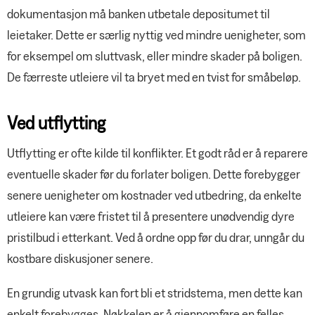
dokumentasjon må banken utbetale depositumet til
leietaker. Dette er særlig nyttig ved mindre uenigheter, som
for eksempel om sluttvask, eller mindre skader på boligen.
De færreste utleiere vil ta bryet med en tvist for småbeløp.
Ved utflytting
Utflytting er ofte kilde til konflikter. Et godt råd er å reparere
eventuelle skader før du forlater boligen. Dette forebygger
senere uenigheter om kostnader ved utbedring, da enkelte
utleiere kan være fristet til å presentere unødvendig dyre
pristilbud i etterkant. Ved å ordne opp før du drar, unngår du
kostbare diskusjoner senere.
En grundig utvask kan fort bli et stridstema, men dette kan
enkelt forebygges. Nøkkelen er å gjennomføre en felles