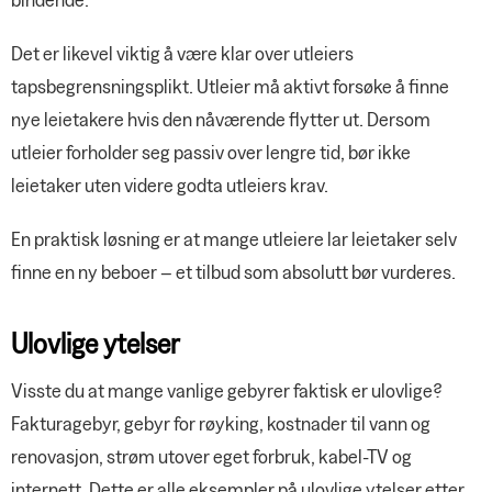
Det er likevel viktig å være klar over utleiers
tapsbegrensningsplikt. Utleier må aktivt forsøke å finne
nye leietakere hvis den nåværende flytter ut. Dersom
utleier forholder seg passiv over lengre tid, bør ikke
leietaker uten videre godta utleiers krav.
En praktisk løsning er at mange utleiere lar leietaker selv
finne en ny beboer – et tilbud som absolutt bør vurderes.
Ulovlige ytelser
Visste du at mange vanlige gebyrer faktisk er ulovlige?
Fakturagebyr, gebyr for røyking, kostnader til vann og
renovasjon, strøm utover eget forbruk, kabel-TV og
internett. Dette er alle eksempler på ulovlige ytelser etter