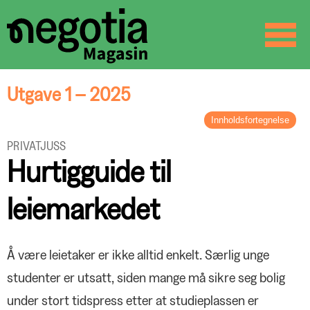
☰
SØK
Utgave 1 – 2025
Innholdsfortegnelse
LEDER
PRIVATJUSS
Vanlig og uvanlig
Hurtigguide til
BREV FRA FORBUNDSLEDEREN
Utfordringer og muligheter
leiemarkedet
ORGANISASJON
Negotia + Delta?
ARBEIDSLIV
Å være leietaker er ikke alltid enkelt. Særlig unge
Treparts klimaavtale skal gi renere
studenter er utsatt, siden mange må sikre seg bolig
industri
LØNNSOPPGJØRET
under stort tidspress etter at studieplassen er
Rom for reallønnsvekst