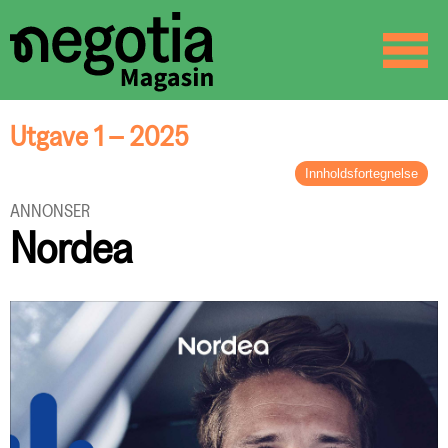
☰
SØK
Utgave 1 – 2025
Innholdsfortegnelse
LEDER
ANNONSER
Vanlig og uvanlig
Nordea
BREV FRA FORBUNDSLEDEREN
Utfordringer og muligheter
ORGANISASJON
Negotia + Delta?
ARBEIDSLIV
Treparts klimaavtale skal gi renere
industri
LØNNSOPPGJØRET
Rom for reallønnsvekst