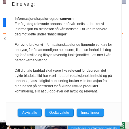
Bestill Negotia-materiell
Dine valg:
YS Fordel
Informasjonskapsler og personvern
Facebook
X
Skriv ut
For å gi deg relevante annonser på vårt nettsted bruker vi
informasjon fra ditt besøk på vårt nettsted. Du kan reservere
deg mot dette under "Innstillinger".
FORRIGE ARTIKKEL
NESTE ARTIKKEL
Gjensidige
YS Fordel
For øvrig bruker vi informasjonskapsler og lignende verktøy for
analyse, for å sammenligne nettlesere, tilpasse innhold til deg
og for å utvikle og tilby nødvendig funksjonalitet. Les mer i vår
personvernerklæring.
Ditt digitale fagblad skal være like relevant for deg som det
trykte bladet alltid har vært – bade i redaksjonelt innhold og på
annonseplass. I digital publisering bruker vi informasjon fra
dine besøk på nettstedet for å kunne utvikle produktet
kontinuerlig, slik at du opplever det nyttig og relevant.
Avvis alle
Godta valgte
Innstillinger
Innstillinger for informasjonskapsler