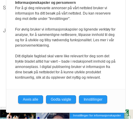
Informasjonskapsler og personvern
SPØR OSS
For å gi deg relevante annonser på vårt nettsted bruker vi
informasjon fra ditt besøk på vårt nettsted. Du kan reservere
Negotias rådgivere og advokater svarer
deg mot dette under "Innstillinger".
JOBBEN MIN
For øvrig bruker vi informasjonskapsler og lignende verktøy for
analyse, for å sammenligne nettlesere, tilpasse innhold til deg
Liker å jobbe i team
og for å utvikle og tilby nødvendig funksjonalitet. Les mer i vår
personvernerklæring.
Ditt digitale fagblad skal være like relevant for deg som det
trykte bladet alltid har vært – bade i redaksjonelt innhold og på
annonseplass. I digital publisering bruker vi informasjon fra
dine besøk på nettstedet for å kunne utvikle produktet
kontinuerlig, slik at du opplever det nyttig og relevant.
Avvis alle
Godta valgte
Innstillinger
Innstillinger for informasjonskapsler