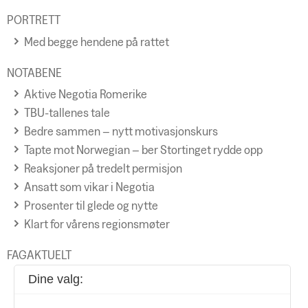
PORTRETT
Med begge hendene på rattet
NOTABENE
Aktive Negotia Romerike
TBU-tallenes tale
Bedre sammen – nytt motivasjonskurs
Tapte mot Norwegian – ber Stortinget rydde opp
Reaksjoner på tredelt permisjon
Ansatt som vikar i Negotia
Prosenter til glede og nytte
Klart for vårens regionsmøter
FAGAKTUELT
Hva inngår i pensjonsgrunnlaget?
Dine valg:
Lovforslag om egen pensjonskonto