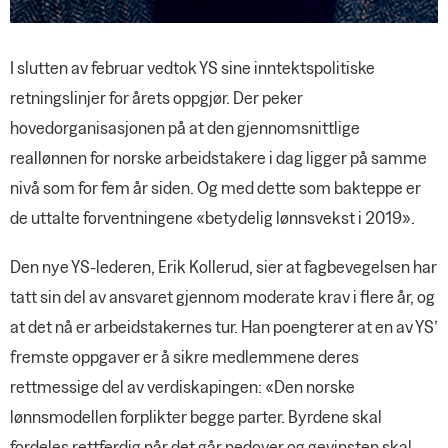
I slutten av februar vedtok YS sine inntektspolitiske
retningslinjer for årets oppgjør. Der peker
hovedorganisasjonen på at den gjennomsnittlige
reallønnen for norske arbeidstakere i dag ligger på samme
nivå som for fem år siden. Og med dette som bakteppe er
de uttalte forventningene «betydelig lønnsvekst i 2019».
Den nye YS-lederen, Erik Kollerud, sier at fagbevegelsen har
tatt sin del av ansvaret gjennom moderate krav i flere år, og
at det nå er arbeidstakernes tur. Han poengterer at en av YS’
fremste oppgaver er å sikre medlemmene deres
rettmessige del av verdiskapingen: «Den norske
lønnsmodellen forplikter begge parter. Byrdene skal
fordeles rettferdig når det går nedover og gevinsten skal