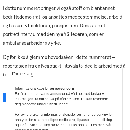
I dette nummeret bringer vi også stoff om blant annet
bedriftsdemokrati og ansattes medbestemmelse, arbeid
og helse i IKT-sektoren, pensjon mm. Dessuten et
portrettintervju med den nye YS-lederen, som er
ambulansearbeider av yrke.
Og for ikke å glemme hovedsaken i dette nummeret –
reportasjen fra en Negotia-tillitsvalgts ideelle arbeid med å
Dine valg:
bygge opp gatebarn i Uganda. God lesning!
Informasjonskapsler og personvern
For å gi deg relevante annonser på vårt nettsted bruker vi
Facebook
X
Skriv ut
informasjon fra ditt besøk på vårt nettsted. Du kan reservere
deg mot dette under "Innstillinger".
NESTE ARTIKKEL
For øvrig bruker vi informasjonskapsler og lignende verktøy for
I år krever vi
analyse, for å sammenligne nettlesere, tilpasse innhold til deg
og for å utvikle og tilby nødvendig funksjonalitet. Les mer i vår
reallønnsvekst