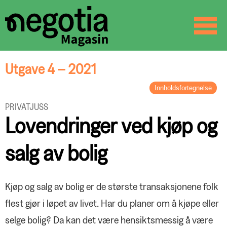
☰
SØK
Utgave 4 – 2021
Innholdsfortegnelse
LEDER
PRIVATJUSS
Henge med i svingene
Lovendringer ved kjøp og
BREV FRA FORBUNDSLEDEREN
Takk for at du stiller opp!
salg av bolig
ARBEIDSLIV OG SAMFUNN
YS' likestillingspris til Big Enough
Global:
ORGANISASJON
Kjøp og salg av bolig er de største transaksjonene folk
Mindre medbestemmelse
Verv julen inn
flest gjør i løpet av livet. Har du planer om å kjøpe eller
Motparter med felles mål
PRIVATJUSS
Negotia vil forme framtiden
selge bolig? Da kan det være hensiktsmessig å være
Årets tillitsvalgt – Vidar Gundersen
Lovendringer ved kjøp og salg av