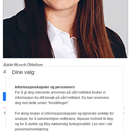
Adele Munch Ditlefsen
Advokatfullmektig, Legal24 Advokatfirma
Dine valg:
Informasjonskapsler og personvern
For å gi deg relevante annonser på vårt nettsted bruker vi
Facebook
X
Skriv ut
informasjon fra ditt besøk på vårt nettsted. Du kan reservere
deg mot dette under "Innstillinger".
FORRIGE ARTIKKEL
NESTE ARTIKKEL
For øvrig bruker vi informasjonskapsler og lignende verktøy for
Hedersprisen til Svein Ivar
Arbeidsmiljøloven skal bli
analyse, for å sammenligne nettlesere, tilpasse innhold til deg
og for å utvikle og tilby nødvendig funksjonalitet. Les mer i vår
Johansen
bedre
personvernerklæring.