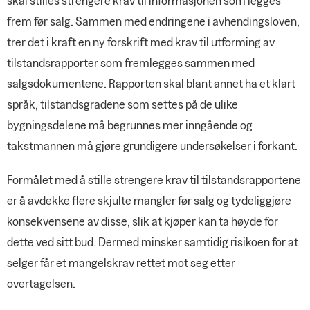
skal stilles strengere krav til informasjonen som legges
frem før salg. Sammen med endringene i avhendingsloven,
trer det i kraft en ny forskrift med krav til utforming av
tilstandsrapporter som fremlegges sammen med
salgsdokumentene. Rapporten skal blant annet ha et klart
språk, tilstandsgradene som settes på de ulike
bygningsdelene må begrunnes mer inngående og
takstmannen må gjøre grundigere undersøkelser i forkant.
Formålet med å stille strengere krav til tilstandsrapportene
er å avdekke flere skjulte mangler før salg og tydeliggjøre
konsekvensene av disse, slik at kjøper kan ta høyde for
dette ved sitt bud. Dermed minsker samtidig risikoen for at
selger får et mangelskrav rettet mot seg etter
overtagelsen.