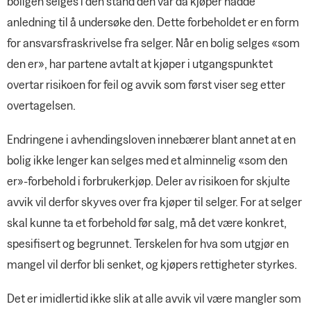
boligen selges i den stand den var da kjøper hadde
anledning til å undersøke den. Dette forbeholdet er en form
for ansvarsfraskrivelse fra selger. Når en bolig selges «som
den er», har partene avtalt at kjøper i utgangspunktet
overtar risikoen for feil og avvik som først viser seg etter
overtagelsen.
Endringene i avhendingsloven innebærer blant annet at en
bolig ikke lenger kan selges med et alminnelig «som den
er»-forbehold i forbrukerkjøp. Deler av risikoen for skjulte
avvik vil derfor skyves over fra kjøper til selger. For at selger
skal kunne ta et forbehold før salg, må det være konkret,
spesifisert og begrunnet. Terskelen for hva som utgjør en
mangel vil derfor bli senket, og kjøpers rettigheter styrkes.
Det er imidlertid ikke slik at alle avvik vil være mangler som