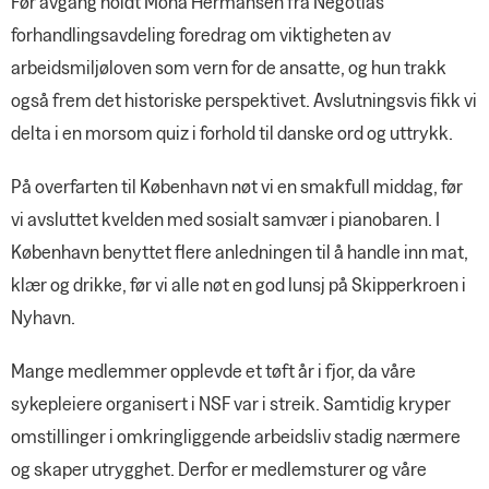
Før avgang holdt Mona Hermansen fra Negotias
forhandlingsavdeling foredrag om viktigheten av
arbeidsmiljøloven som vern for de ansatte, og hun trakk
også frem det historiske perspektivet. Avslutningsvis fikk vi
delta i en morsom quiz i forhold til danske ord og uttrykk.
På overfarten til København nøt vi en smakfull middag, før
vi avsluttet kvelden med sosialt samvær i pianobaren. I
København benyttet flere anledningen til å handle inn mat,
klær og drikke, før vi alle nøt en god lunsj på Skipperkroen i
Nyhavn.
Mange medlemmer opplevde et tøft år i fjor, da våre
sykepleiere organisert i NSF var i streik. Samtidig kryper
omstillinger i omkringliggende arbeidsliv stadig nærmere
og skaper utrygghet. Derfor er medlemsturer og våre