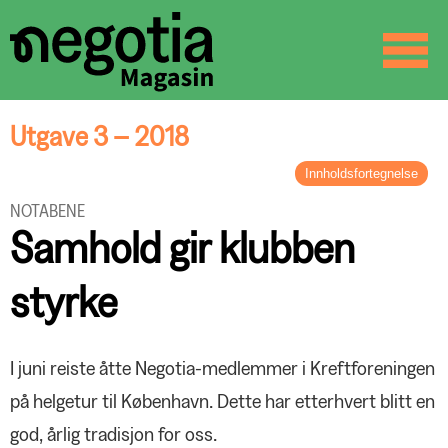
☰
SØK
Utgave 3 – 2018
Innholdsfortegnelse
LEDER
NOTABENE
Tre gode grunner
Samhold gir klubben
BREV FRA FORBUNDSLEDEREN
Negotia i bevegelse
styrke
ARTIKKEL
Tettere samarbeid i YS
ORGANISASJON
– Medlemskapet i Negotia reddet
I juni reiste åtte Negotia-medlemmer i Kreftforeningen
jobben min
Prosjekt aktivitet
på helgetur til København. Dette har etterhvert blitt en
Matmakt gir nedbemanning
ARTIKKEL
Kompetansepåfyll i Brussel
god, årlig tradisjon for oss.
Negotia stilte på Notodden Blues