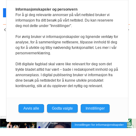
Informasjonskapsler og personvern
Facebook
X
Skriv ut
For å gi deg relevante annonser på vårt nettsted bruker vi
informasjon fra ditt besøk på vårt nettsted. Du kan reservere
deg mot dette under "Innstillinger".
FORRIGE ARTIKKEL
NESTE ARTIKKEL
Landsmøte i november
Oppmyking av
For øvrig bruker vi informasjonskapsler og lignende verktøy for
uttaksreglene for AFP-
analyse, for å sammenligne nettlesere, tilpasse innhold til deg
og for å utvikle og tilby nødvendig funksjonalitet. Les mer i vår
ordningen vedtektsfestet
personvernerklæring.
Ditt digitale fagblad skal være like relevant for deg som det
trykte bladet alltid har vært – bade i redaksjonelt innhold og på
annonseplass. I digital publisering bruker vi informasjon fra
dine besøk på nettstedet for å kunne utvikle produktet
kontinuerlig, slik at du opplever det nyttig og relevant.
Avvis alle
Godta valgte
Innstillinger
Innstillinger for informasjonskapsler