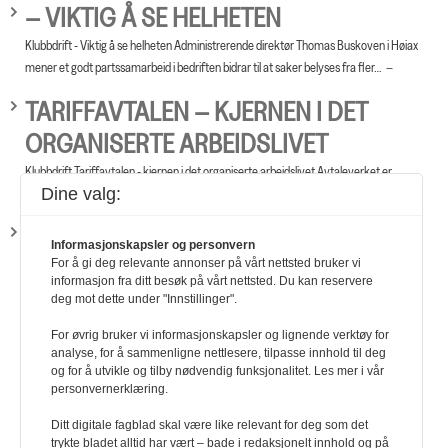
– VIKTIG Å SE HELHETEN
Klubbdrift - Viktig å se helheten Administrerende direktør Thomas Buskoven i Høiax
mener et godt partssamarbeid i bedriften bidrar til at saker belyses fra fler…
TARIFFAVTALEN – KJERNEN I DET
ORGANISERTE ARBEIDSLIVET
Klubbdrift Tariffavtalen - kjernen i det organiserte arbeidslivet Avtaleverket er
Dine valg:
opprettet av og utviklet mellom partene i arbeidslivet. Bestemmelsene og retti…
VIKTIG ANGÅENDE KLUBBDRIFTEN I
Informasjonskapsler og personvern
NEGOTIA
For å gi deg relevante annonser på vårt nettsted bruker vi
informasjon fra ditt besøk på vårt nettsted. Du kan reservere
Klubbdrift Viktig angående klubbdriften i Negotia Veiledning. Tips til hvordan
deg mot dette under "Innstillinger".
klubbdriften kan innrettes finnes i veiledningen til klubb- og avdelingsdrift. He…
For øvrig bruker vi informasjonskapsler og lignende verktøy for
analyse, for å sammenligne nettlesere, tilpasse innhold til deg
og for å utvikle og tilby nødvendig funksjonalitet. Les mer i vår
personvernerklæring.
Ditt digitale fagblad skal være like relevant for deg som det
trykte bladet alltid har vært – bade i redaksjonelt innhold og på