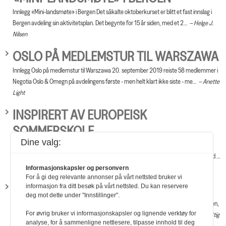
Innlegg «Mini-landsmøte» i Bergen Det såkalte oktoberkurset er blitt et fast innslag i
Bergen avdeling sin aktivitetsplan. Det begynte for 15 år siden, med et 2…
Helge J.
Nilsen
OSLO PÅ MEDLEMSTUR TIL WARSZAWA
Innlegg Oslo på medlemstur til Warszawa 20. september 2019 reiste 58 medlemmer i
Negotia Oslo & Omegn på avdelingens første - men helt klart ikke siste - me…
Anette
Light
INSPIRERT AV EUROPEISK
SOMMERSKOLE
Dine valg:
Innlegg Inspirert av europeisk sommerskole I juni møttes nærmere 30 unge
fagorganiserte fra flere forskjellige land og forbund omkring i Europa, for å være med …
Tonje Yasmine Lie Aarud
Informasjonskapsler og personvern
For å gi deg relevante annonser på vårt nettsted bruker vi
INSPIRASJON PÅ GENÈVESKOLEN
informasjon fra ditt besøk på vårt nettsted. Du kan reservere
deg mot dette under "Innstillinger".
Innlegg Inspirasjon på Genèveskolen På forsommeren i år deltok jeg på Genèveskolen,
For øvrig bruker vi informasjonskapsler og lignende verktøy for
som er et kunnskapsprogram tilpasset unge fagorganiserte i de nordiske lande…
Stig
analyse, for å sammenligne nettlesere, tilpasse innhold til deg
Arne Bøe