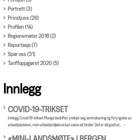
Portrett (3)
Privatjuss (26)
Profilen (14)
Regionsmøter 2018 (2)
Reportasje (7)
Spør oss (31)
Tariffoppgjøret 2020 (5)
Innlegg
COVID-19-TRIKSET
Innlegg Covid-19-trikset Mange bedrifter ynskjer seg sentralisering og foryngelse av
arbeidsstokken, men arbeidsmiljølova kan være eit hinder. Det er då godt at…
«MINI-LANDSMØTE» I BERGEN