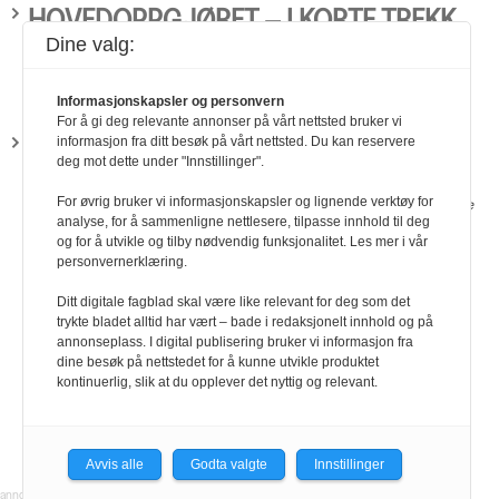
HOVEDOPPGJØRET – I KORTE TREKK
Dine valg:
Lønn og Tariff Hovedoppgjøret - i korte trekk Så er vi der igjen. Det er hovedoppgjør i
tariffens verden. Det betyr at alle tariffavtalenes innhold skal forhand…
Terje
Bergersen
Informasjonskapsler og personvern
For å gi deg relevante annonser på vårt nettsted bruker vi
FAKTA OG TIPS OM LØNN
informasjon fra ditt besøk på vårt nettsted. Du kan reservere
deg mot dette under "Innstillinger".
Lønn og Tariff Fakta og tips om lønn Gjennomføring av lokale lønnsforhandlinger i
For øvrig bruker vi informasjonskapsler og lignende verktøy for
bedriften Er du tillitsvalgt som snart skal i gang med lønnsforhandlingene på …
Terje
analyse, for å sammenligne nettlesere, tilpasse innhold til deg
Bergersen, Øivind Hovland
og for å utvikle og tilby nødvendig funksjonalitet. Les mer i vår
personvernerklæring.
Ditt digitale fagblad skal være like relevant for deg som det
trykte bladet alltid har vært – bade i redaksjonelt innhold og på
annonseplass. I digital publisering bruker vi informasjon fra
dine besøk på nettstedet for å kunne utvikle produktet
kontinuerlig, slik at du opplever det nyttig og relevant.
Avvis alle
Godta valgte
Innstillinger