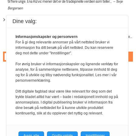
til flere unge. Ena Rizvic mener det er de tradisjonelle verdien som teller…
Terje
Bergersen
BRYR SEG OM MEDLEMMENE
Dine valg:
Profilen Bryr seg om medlemmene Det er noen som bare tar ansvar. Som holder
trådene sammen i organisasjonen. År etter år. Og som heller ikke roper så høyt om de…
Informasjonskapsler og personvern
For å gi deg relevante annonser på vårt nettsted bruker vi
Terje Bergersen
informasjon fra ditt besøk på vårt nettsted. Du kan reservere
deg mot dette under "Innstillinger".
Forrige
1
2
For øvrig bruker vi informasjonskapsler og lignende verktøy for
analyse, for å sammenligne nettlesere, tilpasse innhold til deg
og for å utvikle og tilby nødvendig funksjonalitet. Les mer i vår
personvernerklæring.
Ditt digitale fagblad skal være like relevant for deg som det
trykte bladet alltid har vært – bade i redaksjonelt innhold og på
annonseplass. I digital publisering bruker vi informasjon fra
dine besøk på nettstedet for å kunne utvikle produktet
kontinuerlig, slik at du opplever det nyttig og relevant.
Avvis alle
Godta valgte
Innstillinger