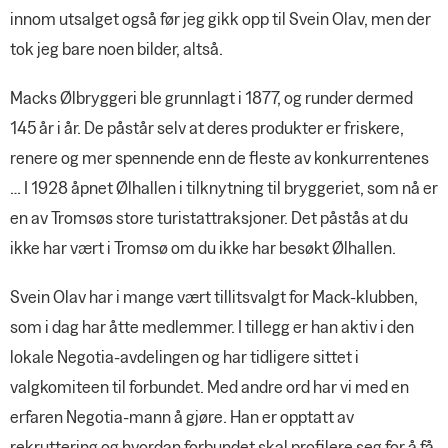
innom utsalget også før jeg gikk opp til Svein Olav, men der
tok jeg bare noen bilder, altså.
Macks Ølbryggeri ble grunnlagt i 1877, og runder dermed
145 år i år. De påstår selv at deres produkter er friskere,
renere og mer spennende enn de fleste av konkurrentenes
… I 1928 åpnet Ølhallen i tilknytning til bryggeriet, som nå er
en av Tromsøs store turistattraksjoner. Det påstås at du
ikke har vært i Tromsø om du ikke har besøkt Ølhallen.
Svein Olav har i mange vært tillitsvalgt for Mack-klubben,
som i dag har åtte medlemmer. I tillegg er han aktiv i den
lokale Negotia-avdelingen og har tidligere sittet i
valgkomiteen til forbundet. Med andre ord har vi med en
erfaren Negotia-mann å gjøre. Han er opptatt av
rekruttering og hvordan forbundet skal profilere seg for å få