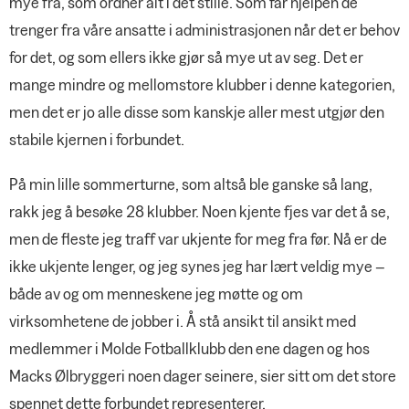
mye fra, som ordner alt i det stille. Som får hjelpen de
trenger fra våre ansatte i administrasjonen når det er behov
for det, og som ellers ikke gjør så mye ut av seg. Det er
mange mindre og mellomstore klubber i denne kategorien,
men det er jo alle disse som kanskje aller mest utgjør den
stabile kjernen i forbundet.
På min lille sommerturne, som altså ble ganske så lang,
rakk jeg å besøke 28 klubber. Noen kjente fjes var det å se,
men de fleste jeg traff var ukjente for meg fra før. Nå er de
ikke ukjente lenger, og jeg synes jeg har lært veldig mye –
både av og om menneskene jeg møtte og om
virksomhetene de jobber i. Å stå ansikt til ansikt med
medlemmer i Molde Fotballklubb den ene dagen og hos
Macks Ølbryggeri noen dager seinere, sier sitt om det store
spennet dette forbundet representerer.