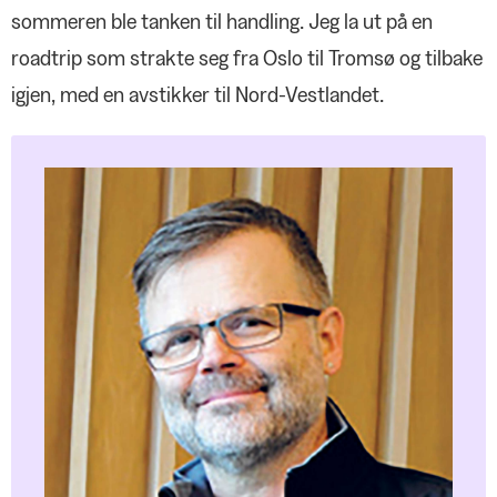
PRIVATJUSS
sommeren ble tanken til handling. Jeg la ut på en
Opprettelse av fremtidsfullmakt
roadtrip som strakte seg fra Oslo til Tromsø og tilbake
FAGAKTUELT
igjen, med en avstikker til Nord-Vestlandet.
Rusmiddelbruk og oppsigelse
ORGANISASJON
Arbeid for unge i hele Europa
NOTABENE
Rapport fra roadtrip sommeren
2022
Nyansatte i Negotia
LOKALT
Tilbake til normalen – nesten
I mål med årets avtaleforhandlinger
Hygge og nytte i sommersola
SPØR OSS
Negotias rådgivere og advokater
svarer
JOBBEN MIN
Maling ut til verden
ANNONSER
Negotia Fordel
Nordea