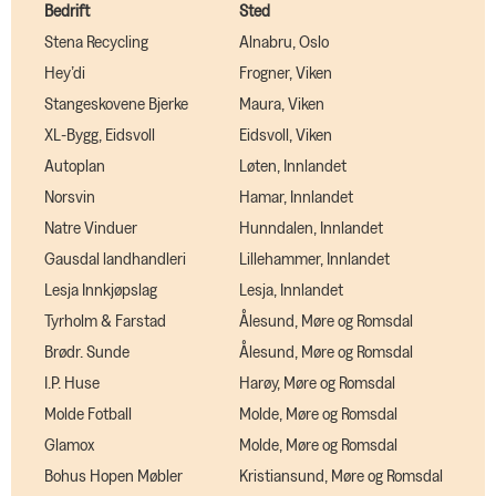
Bedrift
Sted
Stena Recycling
Alnabru, Oslo
Hey’di
Frogner, Viken
Stangeskovene Bjerke
Maura, Viken
XL-Bygg, Eidsvoll
Eidsvoll, Viken
Autoplan
Løten, Innlandet
Norsvin
Hamar, Innlandet
Natre Vinduer
Hunndalen, Innlandet
Gausdal landhandleri
Lillehammer, Innlandet
Lesja Innkjøpslag
Lesja, Innlandet
Tyrholm & Farstad
Ålesund, Møre og Romsdal
Brødr. Sunde
Ålesund, Møre og Romsdal
I.P. Huse
Harøy, Møre og Romsdal
Molde Fotball
Molde, Møre og Romsdal
Glamox
Molde, Møre og Romsdal
Bohus Hopen Møbler
Kristiansund, Møre og Romsdal