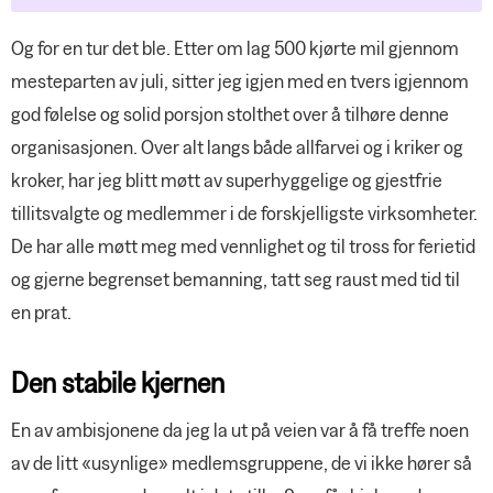
Og for en tur det ble. Etter om lag 500 kjørte mil gjennom
mesteparten av juli, sitter jeg igjen med en tvers igjennom
god følelse og solid porsjon stolthet over å tilhøre denne
organisasjonen. Over alt langs både allfarvei og i kriker og
kroker, har jeg blitt møtt av superhyggelige og gjestfrie
tillitsvalgte og medlemmer i de forskjelligste virksomheter.
De har alle møtt meg med vennlighet og til tross for ferietid
og gjerne begrenset bemanning, tatt seg raust med tid til
en prat.
Den stabile kjernen
En av ambisjonene da jeg la ut på veien var å få treffe noen
av de litt «usynlige» medlemsgruppene, de vi ikke hører så