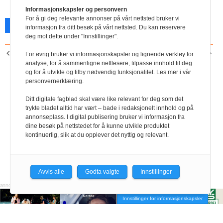
Informasjonskapsler og personvern
For å gi deg relevante annonser på vårt nettsted bruker vi
Facebook
X
Skriv ut
informasjon fra ditt besøk på vårt nettsted. Du kan reservere
deg mot dette under "Innstillinger".
FORRIGE ARTIKKEL
NESTE ARTIKKEL
For øvrig bruker vi informasjonskapsler og lignende verktøy for
Arbeid for unge i hele
Nyansatte i Negotia
analyse, for å sammenligne nettlesere, tilpasse innhold til deg
og for å utvikle og tilby nødvendig funksjonalitet. Les mer i vår
Europa
personvernerklæring.
Ditt digitale fagblad skal være like relevant for deg som det
trykte bladet alltid har vært – bade i redaksjonelt innhold og på
annonseplass. I digital publisering bruker vi informasjon fra
dine besøk på nettstedet for å kunne utvikle produktet
kontinuerlig, slik at du opplever det nyttig og relevant.
Avvis alle
Godta valgte
Innstillinger
Innstillinger for informasjonskapsler