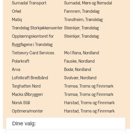
Surnadal Transport
Surnadal, Møre og Romsdal
Orkel
Fannrem, Trøndelag
Matiq
Trondheim, Trøndelag
Trøndelag Storkjøkkensenter
Steinkjer, Trøndelag
Opplæringskontoret for
Steinkjer, Trøndelag
Byggfagene i Trøndelag
Tietoevry Card Services
Mo I Rana, Nordland
Polarkraft
Fauske, Nordland
Arva
Bodø, Nordland
Lofotkraft Bredbånd
Svolvær, Nordland
Torghatten Nord
Tromsø, Troms og Finnmark
Macks Ølbryggeri
Tromsø, Troms og Finnmark
Norsk Stål
Harstad, Troms og Finnmark
Optimera/monter
Harstad, Troms og Finnmark
Dine valg: