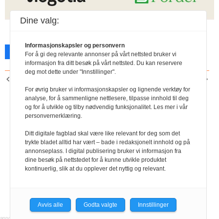
Gjensidige
Dine valg:
Informasjonskapsler og personvern
Facebook
X
Skriv ut
For å gi deg relevante annonser på vårt nettsted bruker vi
informasjon fra ditt besøk på vårt nettsted. Du kan reservere
deg mot dette under "Innstillinger".
FORRIGE ARTIKKEL
NESTE ARTIKKEL
Maling ut til verden
Nordea
For øvrig bruker vi informasjonskapsler og lignende verktøy for
analyse, for å sammenligne nettlesere, tilpasse innhold til deg
og for å utvikle og tilby nødvendig funksjonalitet. Les mer i vår
personvernerklæring.
Ditt digitale fagblad skal være like relevant for deg som det
trykte bladet alltid har vært – bade i redaksjonelt innhold og på
annonseplass. I digital publisering bruker vi informasjon fra
dine besøk på nettstedet for å kunne utvikle produktet
kontinuerlig, slik at du opplever det nyttig og relevant.
Avvis alle
Godta valgte
Innstillinger