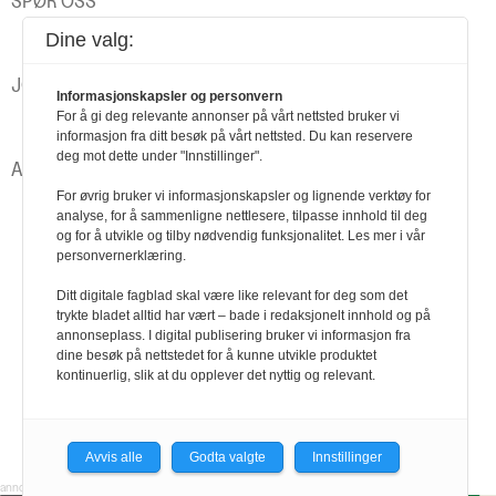
SPØR OSS
Negotias rådgivere og advokater svarer
Dine valg:
JOBBEN MIN
Informasjonskapsler og personvern
Gjenoppretter kontakt mellom familiemedlemmer
For å gi deg relevante annonser på vårt nettsted bruker vi
informasjon fra ditt besøk på vårt nettsted. Du kan reservere
deg mot dette under "Innstillinger".
ANNONSER
For øvrig bruker vi informasjonskapsler og lignende verktøy for
Nordea
analyse, for å sammenligne nettlesere, tilpasse innhold til deg
Gjensidige
og for å utvikle og tilby nødvendig funksjonalitet. Les mer i vår
personvernerklæring.
Ditt digitale fagblad skal være like relevant for deg som det
trykte bladet alltid har vært – bade i redaksjonelt innhold og på
annonseplass. I digital publisering bruker vi informasjon fra
dine besøk på nettstedet for å kunne utvikle produktet
kontinuerlig, slik at du opplever det nyttig og relevant.
Avvis alle
Godta valgte
Innstillinger