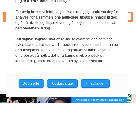
deg mot dette under "Innstillinger".
Terje Bergersen
For øvrig bruker vi informasjonskapsler og lignende verktøy for
1
2
Neste
analyse, for å sammenligne nettlesere, tilpasse innhold til deg
og for å utvikle og tilby nødvendig funksjonalitet. Les mer i vår
personvernerklæring.
Ditt digitale fagblad skal være like relevant for deg som det
trykte bladet alltid har vært – bade i redaksjonelt innhold og på
annonseplass. I digital publisering bruker vi informasjon fra
dine besøk på nettstedet for å kunne utvikle produktet
kontinuerlig, slik at du opplever det nyttig og relevant.
Avvis alle
Godta valgte
Innstillinger
Innstillinger for informasjonskapsler