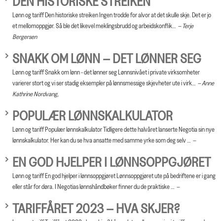
DEN HISTORISKE STREIKEN
Lønn og tariff Den historiske streiken Ingen trodde for alvor at det skulle skje. Det er jo
et mellomoppgjør. Så ble det likevel meklingsbrudd og arbeidskonflik…
Terje
Bergersen
SNAKK OM LØNN – DET LØNNER SEG
Lønn og tariff Snakk om lønn - det lønner seg Lønnsnivået i private virksomheter
varierer stort og vi ser stadig eksempler på lønnsmessige skjevheter ute i virk…
Anne
Kathrine Nordvang,
POPULÆR LØNNSKALKULATOR
Lønn og tariff Populær lønnskalkulator Tidligere dette halvåret lanserte Negotia sin nye
lønnskalkulator. Her kan du se hva ansatte med samme yrke som deg selv …
EN GOD HJELPER I LØNNSOPPGJØRET
Lønn og tariff En god hjelper i lønnsoppgjøret Lønnsoppgjøret ute på bedriftene er i gang
eller står for døra. I Negotias lønnshåndbøker finner du de praktiske …
TARIFFÅRET 2023 – HVA SKJER?