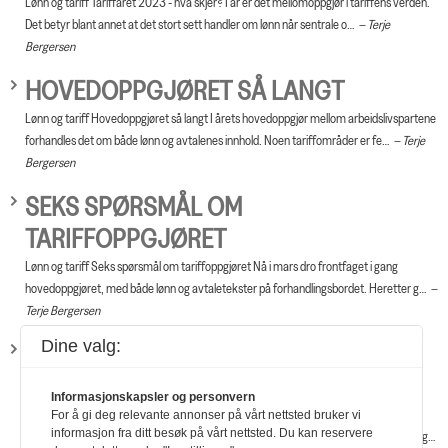
Lønn og tariff Tariffåret 2023 - hva skjer? I år er det mellomoppgjør i tariffens verden.
Det betyr blant annet at det stort sett handler om lønn når sentrale o…
Terje
Bergersen
HOVEDOPPGJØRET SÅ LANGT
Lønn og tariff Hovedoppgjøret så langt I årets hovedoppgjør mellom arbeidslivspartene
forhandles det om både lønn og avtalenes innhold. Noen tariffområder er fe…
Terje
Bergersen
SEKS SPØRSMÅL OM
TARIFFOPPGJØRET
Lønn og tariff Seks spørsmål om tariffoppgjøret Nå i mars dro frontfaget i gang
hovedoppgjøret, med både lønn og avtaletekster på forhandlingsbordet. Heretter g…
Terje Bergersen
Dine valg:
LØNNSOPPGJØRET, EN LITEN
OPPSUMMERING
Informasjonskapsler og personvern
Lønn og tariff Lønnsoppgjøret, en liten oppsummering Vi er kommet midtveis i
For å gi deg relevante annonser på vårt nettsted bruker vi
informasjon fra ditt besøk på vårt nettsted. Du kan reservere
høstsemesteret, og de lokale lønnsoppgjørene ute i virksomhetene er for det meste g…