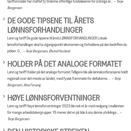
tariffområder har måttet ty til denne offentlige tvisteløseren for å bringe år…
Terje
Bergersen
DE GODE TIPSENE TIL ÅRETS
LØNNSFORHANDLINGER
Lønn og tariff De gode tipsene til årets LØNNSFORHANDLINGER Lokale
lønnsforhandlinger skal ta utgangspunkt økonomien og forholdene på den bedriften du
jobber. G…
Terje Bergersen, Øivind Hovland
HOLDER PÅ DET ANALOGE FORMATET
Lønn og tariff Holder på det analoge formatet Tidligere ble alle lønnskonferansene holdt
regionalt over det meste av landet, med fysisk frammøte for deltakerne.…
Terje
Bergersen, Aina Fevang
HØYE LØNNSFORVENTNINGER
Lønn og tariff Høye lønnsforventninger 2023 ble nok et år med nedgang i reallønnen
for mange arbeidstakergrupper. YS mener det er på tide å snu denne utviklinge…
Terje Bergersen