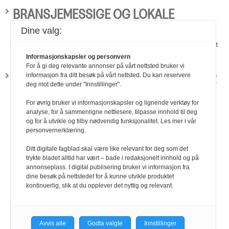
BRANSJEMESSIGE OG LOKALE
FORHOLD
Dine valg:
Lønnsforhandlinger Bransjemessige og lokale forhold I det lokale lønnsarbeidet er det
også aktuelt å sjekke lønnsnivået både i andre bedrifter i samme bransje, …
Informasjonskapsler og personvern
For å gi deg relevante annonser på vårt nettsted bruker vi
RESULTATER I ÅRETS HOVEDOPPGJØR
informasjon fra ditt besøk på vårt nettsted. Du kan reservere
deg mot dette under "Innstillinger".
Lønnsforhandlinger Resultater i årets hovedoppgjør Forhandlingsdelegasjonen.
For øvrig bruker vi informasjonskapsler og lignende verktøy for
Negotias representanter i oppgjøret mellom YS og NHO. Fra høyre: Forbundsleder
analyse, for å sammenligne nettlesere, tilpasse innhold til deg
Moni…
og for å utvikle og tilby nødvendig funksjonalitet. Les mer i vår
personvernerklæring.
Ditt digitale fagblad skal være like relevant for deg som det
trykte bladet alltid har vært – bade i redaksjonelt innhold og på
annonseplass. I digital publisering bruker vi informasjon fra
dine besøk på nettstedet for å kunne utvikle produktet
kontinuerlig, slik at du opplever det nyttig og relevant.
Avvis alle
Godta valgte
Innstillinger