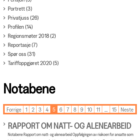
Portrett (3)
Privatjuss (26)
Profilen (14)
Regionsmøter 2018 (2)
Reportasje (7)
Spør oss (31)
Tariffoppgjøret 2020 (5)
Notabene
Forrige
1
2
3
4
5
6
7
8
9
10
11
…
15
Neste
RAPPORT OM NATT- OG ALENEARBEID
Notabene Rapport om natt- og alenearbeid Oppfølgingen av risikoen for ansatte som