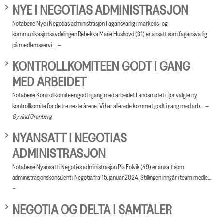
NYE I NEGOTIAS ADMINISTRASJON
Notabene Nye i Negotias administrasjon Fagansvarlig i markeds- og
kommunikasjonsavdelingen Rebekka Marie Hushovd (31) er ansatt som fagansvarlig
på medlemsservi…
KONTROLLKOMITEEN GODT I GANG
MED ARBEIDET
Notabene Kontrollkomiteen godt i gang med arbeidet Landsmøtet i fjor valgte ny
kontrollkomite for de tre neste årene. Vi har allerede kommet godt i gang med arb…
Øyvind Granberg
NYANSATT I NEGOTIAS
ADMINISTRASJON
Notabene Nyansatt i Negotias administrasjon Pia Folvik (49) er ansatt som
administrasjonskonsulent i Negotia fra 15. januar 2024. Stillingen inngår i team medle…
NEGOTIA OG DELTA I SAMTALER