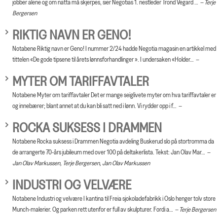
jobber alene og om natta må skjerpes, sier Negotias 1. nestleder Trond Vegard …
Terje
Bergersen
RIKTIG NAVN ER GENO!
Notabene Riktig navn er Geno! I nummer 2/24 hadde Negotia magasin en artikkel med
tittelen «De gode tipsene til årets lønnsforhandlinger ». I undersaken «Holder…
MYTER OM TARIFFAVTALER
Notabene Myter om tariffavtaler Det er mange seiglivete myter om hva tariffavtaler er
og innebærer; blant annet at du kan bli satt ned i lønn. Vi rydder opp i f…
ROCKA SUKSESS I DRAMMEN
Notabene Rocka suksess i Drammen Negotia avdeling Buskerud slo på stortromma da
de arrangerte 70-års jubileum med over 100 på deltakerlista. Tekst: Jan Olav Mar…
Jan Olav Markussen, Terje Bergersen, Jan Olav Markussen
INDUSTRI OG VELVÆRE
Notabene Industri og velvære I kantina til Freia sjokoladefabrikk i Oslo henger tolv store
Munch-malerier. Og parken rett utenfor er full av skulpturer. Fordi a…
Terje Bergersen