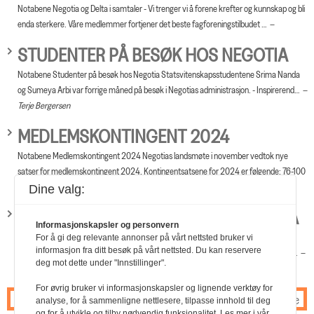
Notabene Negotia og Delta i samtaler - Vi trenger vi å forene krefter og kunnskap og bli
enda sterkere. Våre medlemmer fortjener det beste fagforeningstilbudet …
STUDENTER PÅ BESØK HOS NEGOTIA
Notabene Studenter på besøk hos Negotia Statsvitenskapsstudentene Srima Nanda
og Sumeya Arbi var forrige måned på besøk i Negotias administrasjon. - Inspirerend…
Terje Bergersen
MEDLEMSKONTINGENT 2024
Notabene Medlemskontingent 2024 Negotias landsmøte i november vedtok nye
satser for medlemskontingent 2024. Kontingentsatsene for 2024 er følgende: 76-100
prose…
Dine valg:
STADIG FLERE TILFREDS MED NEGOTIA
Informasjonskapsler og personvern
Notabene Stadig flere tilfreds med Negotia Medlemsundersøkelsen 2023 viser en
For å gi deg relevante annonser på vårt nettsted bruker vi
informasjon fra ditt besøk på vårt nettsted. Du kan reservere
signifikant økning i medlemmenes samlede tilfredshet med Negotia. Tilgangen til ju…
deg mot dette under "Innstillinger".
Tore Hansen,
For øvrig bruker vi informasjonskapsler og lignende verktøy for
Forrige
1
2
3
4
5
6
7
8
9
10
11
…
15
Neste
analyse, for å sammenligne nettlesere, tilpasse innhold til deg
og for å utvikle og tilby nødvendig funksjonalitet. Les mer i vår