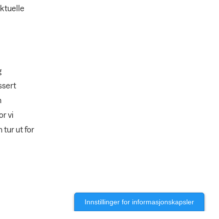
ktuelle
g
ssert
n
r vi
tur ut for
Innstillinger for informasjonskapsler