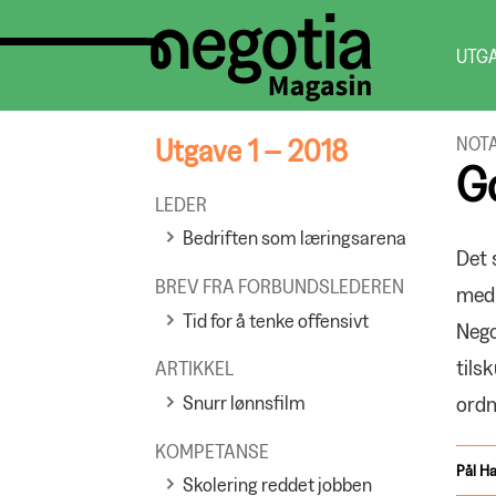
UTG
Utgave 1 – 2018
NOT
Go
LEDER
Bedriften som læringsarena
Det 
BREV FRA FORBUNDSLEDEREN
medl
Tid for å tenke offensivt
Nego
tils
ARTIKKEL
ordn
Snurr lønnsfilm
KOMPETANSE
Pål
Ha
Skolering reddet jobben