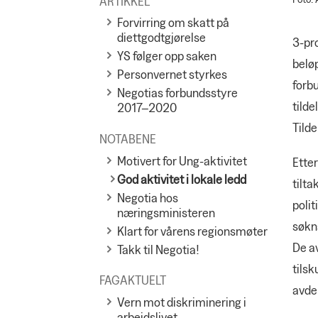
ARTIKKEL
Forvirring om skatt på
diettgodtgjørelse
3-pr
YS følger opp saken
beløp
Personvernet styrkes
forbu
Negotias forbundsstyre
tilde
2017–2020
Tilde
NOTABENE
Motivert for Ung-aktivitet
Etter
God aktivitet i lokale ledd
tilta
Negotia hos
polit
næringsministeren
søkna
Klart for vårens regionsmøter
De av
Takk til Negotia!
tilsk
FAGAKTUELT
avdel
Vern mot diskriminering i
arbeidslivet