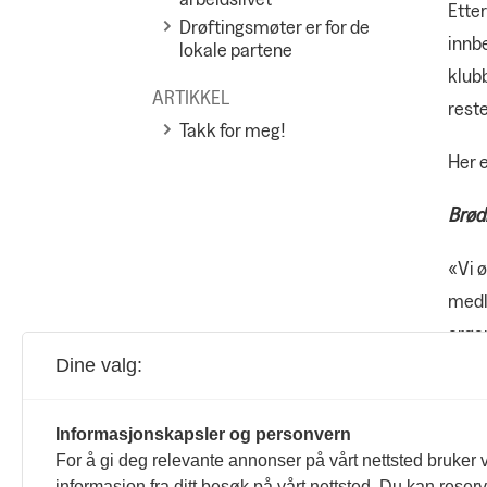
Ette
Drøftingsmøter er for de
innbe
lokale partene
klubb
ARTIKKEL
reste
Takk for meg!
Her 
Brød
«Vi ø
medl
organ
Dine valg:
Ulst
Informasjonskapsler og personvern
«Ulst
For å gi deg relevante annonser på vårt nettsted bruker v
arra
informasjon fra ditt besøk på vårt nettsted. Du kan reser