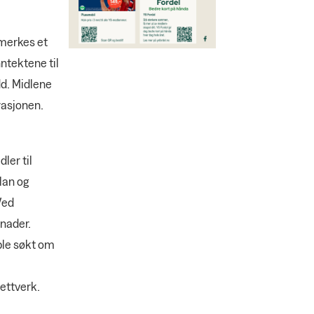
emerkes et
ntektene til
dd. Midlene
rasjonen.
ler til
lan og
Ved
knader.
ble søkt om
ettverk.