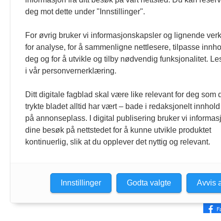
medl
deg mot dette under "Innstillinger".
tema,
For øvrig bruker vi informasjonskapsler og lignende ver
Høia
for analyse, for å sammenligne nettlesere, tilpasse innhol
deg og for å utvikle og tilby nødvendig funksjonalitet. L
«Neg
i vår personvernerklæring.
14 m
Ditt digitale fagblad skal være like relevant for deg som 
i med
trykte bladet alltid har vært – bade i redaksjonelt innhold
verve
på annonseplass. I digital publisering bruker vi informasj
forte
dine besøk på nettstedet for å kunne utvikle produktet
kontinuerlig, slik at du opplever det nyttig og relevant.
pizz
Vi øn
Innstillinger
Godta valgte
Avvis a
F