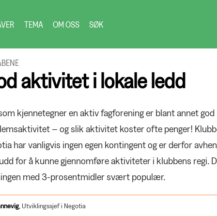
AVER
TEMA
OM OSS
SØK
ABENE
d aktivitet i lokale ledd
som kjennetegner en aktiv fagforening er blant annet god
emsaktivitet – og slik aktivitet koster ofte penger! Klubb
tia har vanligvis ingen egen kontingent og er derfor avhen
kudd for å kunne gjennomføre aktiviteter i klubbens regi. D
ingen med 3-prosentmidler svært populær.
nnevig
,
Utviklingssjef i Negotia