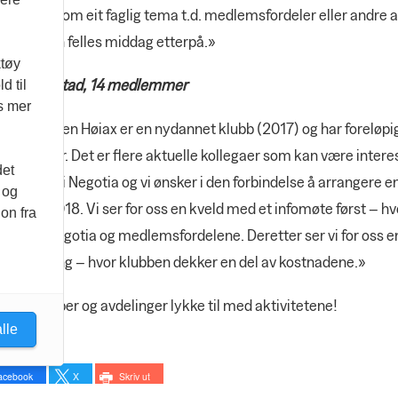
emmane om eit faglig tema t.d. medlemsfordeler eller andre a
 pluss ein felles middag etterpå.»
ktøy
x, Fredrikstad, 14 medlemmer
d til
es mer
otiaklubben Høiax er en nydannet klubb (2017) og har foreløpi
edlemmer. Det er flere aktuelle kollegaer som kan være intere
det
lemskap i Negotia og vi ønsker i den forbindelse å arrangere e
 og
kveld i 2018. Vi ser for oss en kveld med et infomøte først – hvo
on fra
ller om Negotia og medlemsfordelene. Deretter ser vi for oss en 
a og bowling – hvor klubben dekker en del av kostnadene.»
sker klubber og avdelinger lykke til med aktivitetene!
lle
acebook
X
Skriv ut