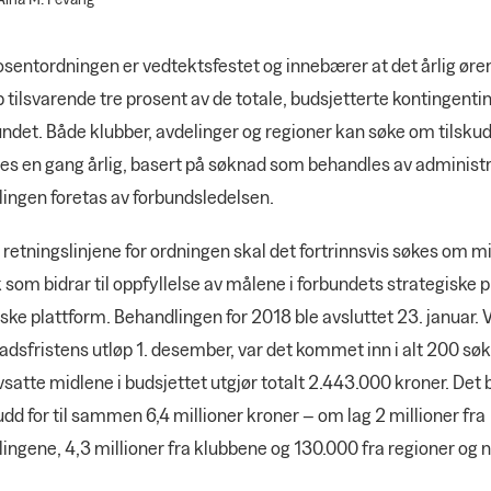
osentordningen er vedtektsfestet og innebærer at det årlig ør
 tilsvarende tre prosent av de totale, budsjetterte kontingentin
ndet. Både klubber, avdelinger og regioner kan søke om tilsku
les en gang årlig, basert på søknad som behandles av administ
lingen foretas av forbundsledelsen.
 retningslinjene for ordningen skal det fortrinnsvis søkes om mid
k som bidrar til oppfyllelse av målene i forbundets strategiske p
iske plattform. Behandlingen for 2018 ble avsluttet 23. januar. 
dsfristens utløp 1. desember, var det kommet inn i alt 200 sø
satte midlene i budsjettet utgjør totalt 2.443.000 kroner. Det 
udd for til sammen 6,4 millioner kroner – om lag 2 millioner fra
ingene, 4,3 millioner fra klubbene og 130.000 fra regioner og n