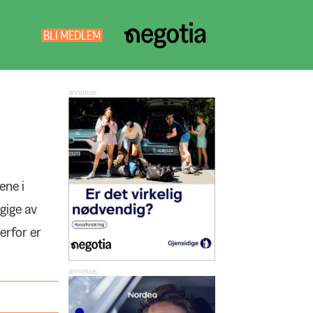
BLI MEDLEM
NEGOTIA
SØK
ene i
gige av
erfor er