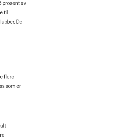
8 prosent av
 til
klubber. De
e flere
ss som er
alt
re