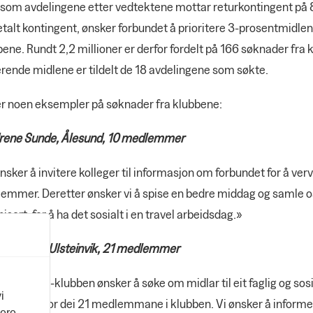
rsom avdelingene etter vedtektene mottar returkontingent på 
talt kontingent, ønsker forbundet å prioritere 3-prosentmidlene
ene. Rundt 2,2 millioner er derfor fordelt på 166 søknader fra 
rende midlene er tildelt de 18 avdelingene som søkte.
er noen eksempler på søknader fra klubbene:
rene Sunde, Ålesund, 10 medlemmer
nsker å invitere kolleger til informasjon om forbundet for å verv
emmer. Deretter ønsker vi å spise en bedre middag og samle o
isert, for å ha det sosialt i en travel arbeidsdag.»
ein Group, Ulsteinvik, 21 medlemmer
ein Group-klubben ønsker å søke om midlar til eit faglig og sosi
i
ngement for dei 21 medlemmane i klubben. Vi ønsker å informe
vere