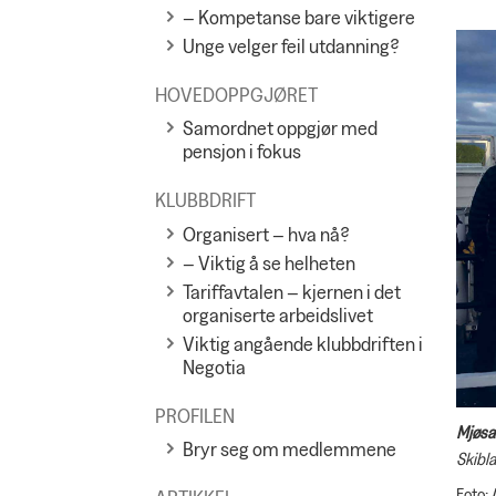
– Kompetanse bare viktigere
Unge velger feil utdanning?
HOVEDOPPGJØRET
Samordnet oppgjør med
pensjon i fokus
KLUBBDRIFT
Organisert – hva nå?
– Viktig å se helheten
Tariffavtalen – kjernen i det
organiserte arbeidslivet
Viktig angående klubbdriften i
Negotia
PROFILEN
Mjøsa
Bryr seg om medlemmene
Skibla
Foto: