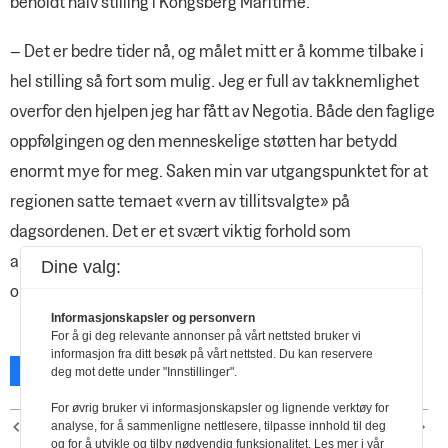
beholdt halv stilling i Kongsberg Maritime.
– Det er bedre tider nå, og målet mitt er å komme tilbake i
hel stilling så fort som mulig. Jeg er full av takknemlighet
overfor den hjelpen jeg har fått av Negotia. Både den faglige
oppfølgingen og den menneskelige støtten har betydd
enormt mye for meg. Saken min var utgangspunktet for at
regionen satte temaet «vern av tillitsvalgte» på
dagsordenen. Det er et svært viktig forhold som
arbeidstakerorganisasjonene må ha enda mer
Dine valg:
oppmerksomhet på, mener Heidi Ellingsen.
Informasjonskapsler og personvern
For å gi deg relevante annonser på vårt nettsted bruker vi
informasjon fra ditt besøk på vårt nettsted. Du kan reservere
Facebook
X
Skriv ut
deg mot dette under "Innstillinger".
For øvrig bruker vi informasjonskapsler og lignende verktøy for
analyse, for å sammenligne nettlesere, tilpasse innhold til deg
FORRIGE ARTIKKEL
NESTE ARTIKKEL
og for å utvikle og tilby nødvendig funksjonalitet. Les mer i vår