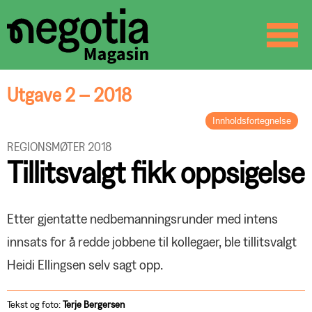
☰
SØK
Utgave 2 – 2018
Innholdsfortegnelse
LEDER
REGIONSMØTER 2018
Kjerneverdier
Tillitsvalgt fikk oppsigelse
BREV FRA FORBUNDSLEDEREN
Sammen om bedre løsninger
ORGANISASJON
Etter gjentatte nedbemanningsrunder med intens
Livskraft i Buskerud
innsats for å redde jobbene til kollegaer, ble tillitsvalgt
REGIONSMØTER 2018
Heidi Ellingsen selv sagt opp.
Fagdiskusjon og felleskap
ARTIKKEL
Tillitsvalgt fikk oppsigelse
Negotia møter studenter
Tekst og foto:
Terje
Bergersen