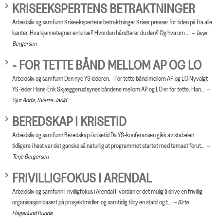
KRISEEKSPERTENS BETRAKTNINGER
Arbeidsliv og samfunn Kriseekspertens betraktninger Kriser presser for tiden på fra alle
kanter. Hva kjennetegner en krise? Hvordan håndterer du den? Og hva om …
Terje
Bergersen
- FOR TETTE BÅND MELLOM AP OG LO
Arbeidsliv og samfunn Den nye YS lederen: - For tette bånd mellom AP og LO Nyvalgt
YS-leder Hans-Erik Skjæggerud synes båndene mellom AP og LO er for tette. Han…
Sjur Anda, Sverre Jarild
BEREDSKAP I KRISETID
Arbeidsliv og samfunn Beredskap i krisetid Da YS-konferansen gikk av stabelen
tidligere i høst var det ganske så naturlig at programmet startet med temaet forut…
Terje Bergersen
FRIVILLIGFOKUS I ARENDAL
Arbeidsliv og samfunn Frivilligfokus i Arendal Hvordan er det mulig å drive en frivillig
organisasjon basert på prosjektmidler, og samtidig tilby en stabil og t…
Birte
Hegerlund Runde