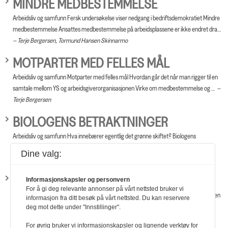
MINDRE MEDBESTEMMELSE
Arbeidsliv og samfunn Fersk undersøkelse viser nedgang i bedriftsdemokratiet Mindre
medbestemmelse Ansattes medbestemmelse på arbeidsplassene er ikke endret dra…
Terje Bergersen, Tormund Hansen Skinnarmo
MOTPARTER MED FELLES MÅL
Arbeidsliv og samfunn Motparter med felles mål Hvordan går det når man rigger til en
samtale mellom YS og arbeidsgiverorganisasjonen Virke om medbestemmelse og …
Terje Bergersen
BIOLOGENS BETRAKTNINGER
Arbeidsliv og samfunn Hva innebærer egentlig det grønne skiftet? Biologens
betraktninger Negotia-konferansen tidligere i høst hadde det grønne skiftet som
Dine valg:
hoved…
Terje Bergersen
FÆRRE ER REDD FOR Å MISTE JOBBEN
Informasjonskapsler og personvern
For å gi deg relevante annonser på vårt nettsted bruker vi
Arbeidsliv og samfunn YS Arbeidslivsbarometer viser: Færre er redd for å miste jobben
informasjon fra ditt besøk på vårt nettsted. Du kan reservere
Nordmenn flest bekymrer seg mindre for å miste jobben nå enn hva de gjorde…
deg mot dette under "Innstillinger".
Tekst: YS
For øvrig bruker vi informasjonskapsler og lignende verktøy for