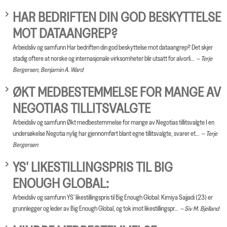
HAR BEDRIFTEN DIN GOD BESKYTTELSE
MOT DATAANGREP?
Arbeidsliv og samfunn Har bedriften din god beskyttelse mot dataangrep? Det skjer
stadig oftere at norske og internasjonale virksomheter blir utsatt for alvorli…
Terje
Bergersen, Benjamin A. Ward
ØKT MEDBESTEMMELSE FOR MANGE AV
NEGOTIAS TILLITSVALGTE
Arbeidsliv og samfunn Økt medbestemmelse for mange av Negotias tillitsvalgte I en
undersøkelse Negotia nylig har gjennomført blant egne tillitsvalgte, svarer et…
Terje
Bergersen
YS' LIKESTILLINGSPRIS TIL BIG
ENOUGH GLOBAL:
Arbeidsliv og samfunn YS' likestillingspris til Big Enough Global: Kimiya Sajjadi (23) er
grunnlegger og leder av Big Enough Global, og tok imot likestillingspr…
Siv M. Bjelland