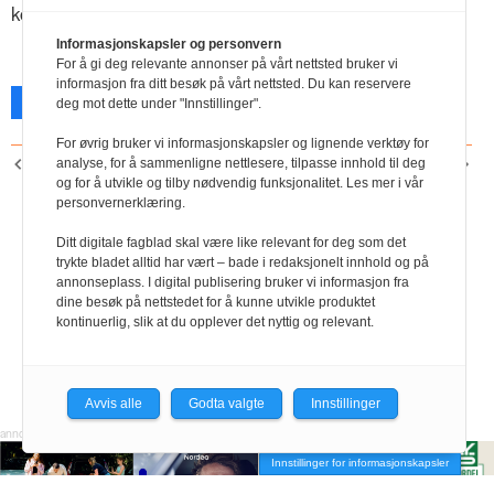
kontakt. Vi er her for deg – sammen om bedre løsninger.
Informasjonskapsler og personvern
For å gi deg relevante annonser på vårt nettsted bruker vi
informasjon fra ditt besøk på vårt nettsted. Du kan reservere
Facebook
X
Skriv ut
deg mot dette under "Innstillinger".
For øvrig bruker vi informasjonskapsler og lignende verktøy for
analyse, for å sammenligne nettlesere, tilpasse innhold til deg
FORRIGE ARTIKKEL
NESTE ARTIKKEL
og for å utvikle og tilby nødvendig funksjonalitet. Les mer i vår
Relevante verdier
Ny global rammeavtale
personvernerklæring.
Ditt digitale fagblad skal være like relevant for deg som det
trykte bladet alltid har vært – bade i redaksjonelt innhold og på
annonseplass. I digital publisering bruker vi informasjon fra
dine besøk på nettstedet for å kunne utvikle produktet
kontinuerlig, slik at du opplever det nyttig og relevant.
Avvis alle
Godta valgte
Innstillinger
Innstillinger for informasjonskapsler