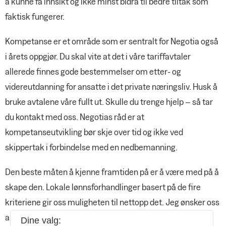
å kunne få innsikt og ikke minst bidra til bedre tiltak som
faktisk fungerer.
Kompetanse er et område som er sentralt for Negotia også
i årets oppgjør. Du skal vite at det i våre tariffavtaler
allerede finnes gode bestemmelser om etter- og
videreutdanning for ansatte i det private næringsliv. Husk å
bruke avtalene våre fullt ut. Skulle du trenge hjelp – så tar
du kontakt med oss. Negotias råd er at
kompetanseutvikling bør skje over tid og ikke ved
skippertak i forbindelse med en nedbemanning.
Den beste måten å kjenne framtiden på er å være med på å
skape den. Lokale lønnsforhandlinger basert på de fire
kriteriene gir oss muligheten til nettopp det. Jeg ønsker oss
alle lykke til under årets forhandlinger. Ikke nøl med å ta
Dine valg: