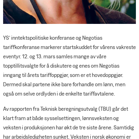
YS’ inntektspolitiske konferanse og Negotias
tariffkonferanse markerer startskuddet for vårens vakreste
eventyr. 12. og 13. mars samles mange av våre
topptillitsvalgte for å diskutere og enes om Negotias
inngang til årets tariffoppgjør, som er et hovedoppgjør.
Dermed skal partene ikke bare forhandle om lønn, men
også om selve ordlyden i de enkelte tariffavtalene.
Av rapporten fra Teknisk beregningsutvalg (TBU) går det
klart fram at både sysselsettingen, lønnsveksten og
veksten i produksjonen har økt de tre siste årene. Samtidig
har arbeidsledigheten sunket. Veksten i norsk økonomi er