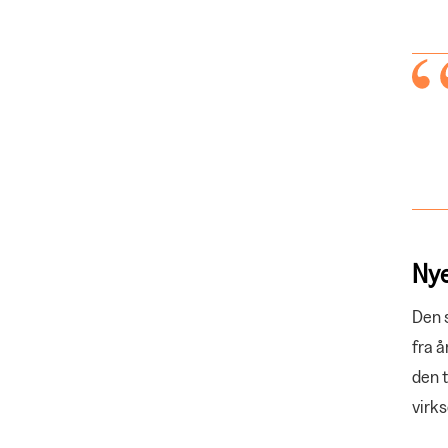
Nye
Den s
fra 
den t
virks