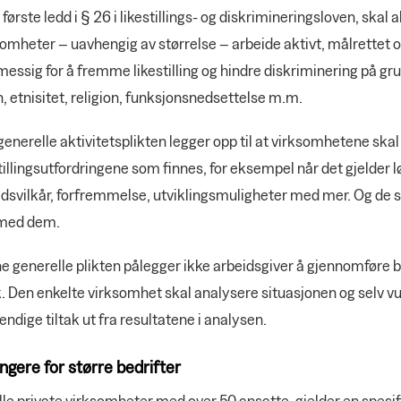
 første ledd i § 26 i likestillings- og diskrimineringsloven, skal 
omheter – uavhengig av størrelse – arbeide aktivt, målrettet 
essig for å fremme likestilling og hindre diskriminering på gr
, etnisitet, religion, funksjonsnedsettelse m.m.
enerelle aktivitetsplikten legger opp til at virksomhetene ska
tillingsutfordringene som finnes, for eksempel når det gjelder 
dsvilkår, forfremmelse, utviklingsmuligheter med mer. Og de s
med dem.
e generelle plikten pålegger ikke arbeidsgiver å gjennomføre
k. Den enkelte virksomhet skal analysere situasjonen og selv v
ndige tiltak ut fra resultatene i analysen.
ngere for større bedrifter
lle private virksomheter med over 50 ansatte, gjelder en spesif