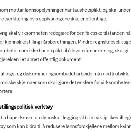
som mottar lønnsopplysninger har taushetsplikt, og skal under
etserklæring hvis opplysningene ikke er offentlige.
vrig skal virksomheten redegjøre for den faktiske tilstanden nå
er kjønnslikestilling i årsberetningen. Mindre regnskapspliktig
omheter som ikke har en plikt til å levere årsberetning, skal gi
jørelsen i et annet offentlig dokument.
tillings- og diskrimineringsombudet arbeider nå med å utvikle 
troniske skjemaer som skal gjøre det enklere for virksomheten
ortere.
stillingspolitisk verktøy
ia håper kravet om lønnskartlegging vil bli et viktig likestilling
øy som kan bidra til å redusere lønnsforskjellene mellom kvin