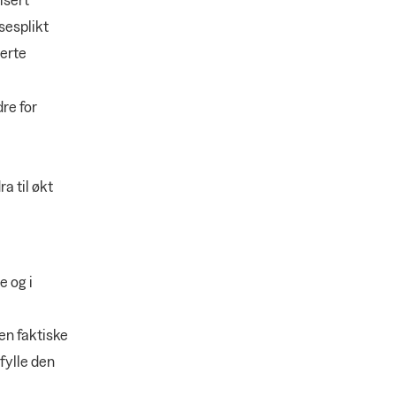
sesplikt
serte
dre for
a til økt
e og i
den faktiske
pfylle den