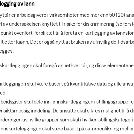
legging av lønn
nyttår er arbeidsgivere i virksomheter med mer enn 50 (20) an
l av undersøkelsen knyttet til risiko for diskriminering (se først
punkt ovenfor), forpliktet til å foreta en kartlegging av lønnsf
lt etter kjønn. Det er også nytt at bruken av ufrivillig deltidsarb
legges.
skartleggingen skal foregå annethvert år, og disse elementen
:
rtleggingen skal være basert på kvantitative data og alle ansa
ed.
beidsgiver skal dele inn lønnskartleggingen i stillingsgrupper e
nsiktsmessig inndeling. De ansatte skal sikres mulighet til å de
rderingen av hvilke grupper som skal i hvilken stillingskategori
ønnskarteleggingen skal være basert på sammenlikning mell