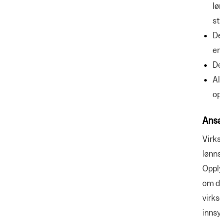
l
st
De
en
De
Al
op
Ansa
Virks
lønn
Oppl
om de
virk
innsy