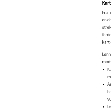
Kart
Fra 
en de
strek
forde
kart
Lønn
med
Ka
m
Ar
he
vu
L