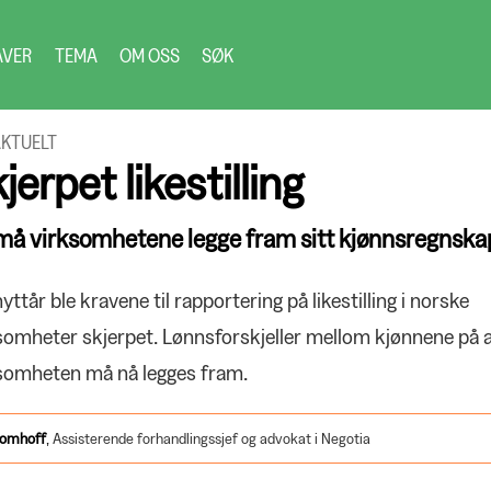
AVER
TEMA
OM OSS
SØK
KTUELT
jerpet likestilling
må virksomhetene legge fram sitt kjønnsregnska
yttår ble kravene til rapportering på likestilling i norske
somheter skjerpet. Lønnsforskjeller mellom kjønnene på al
somheten må nå legges fram.
lomhoff
,
Assisterende forhandlingssjef og advokat i Negotia