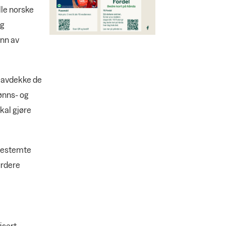
alle norske
og
unn av
l avdekke de
lønns- og
kal gjøre
 bestemte
urdere
isert