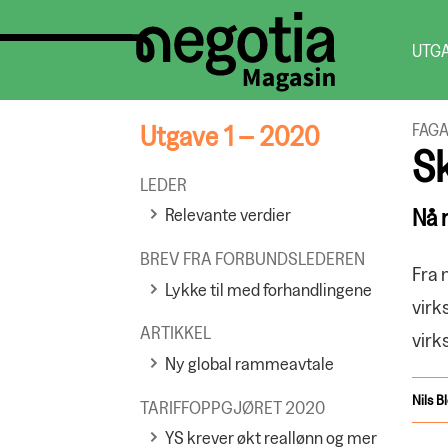
UTG
Utgave 1 – 2020
FAGA
Sk
LEDER
Nå 
Relevante verdier
BREV FRA FORBUNDSLEDEREN
Fra n
Lykke til med forhandlingene
virk
ARTIKKEL
virk
Ny global rammeavtale
Nils
B
TARIFFOPPGJØRET 2020
YS krever økt reallønn og mer