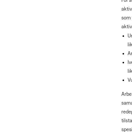
aktiv
som 
aktiv
Un
li
An
Iv
li
Vu
Arbei
sama
redeg
tilst
spesi