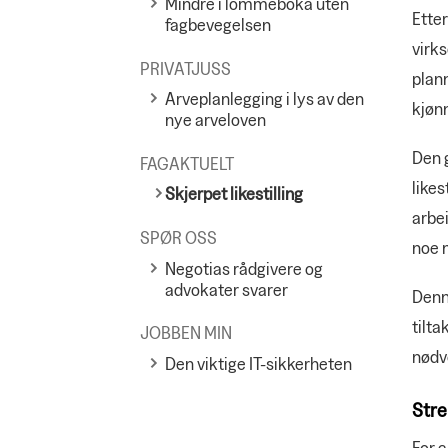
Mindre i lommeboka uten
Etter
fagbevegelsen
virks
PRIVATJUSS
planm
Arveplanlegging i lys av den
kjønn
nye arveloven
Den g
FAGAKTUELT
likes
Skjerpet likestilling
arbei
SPØR OSS
noe 
Negotias rådgivere og
advokater svarer
Denn
tilta
JOBBEN MIN
nødve
Den viktige IT-sikkerheten
Stre
For a