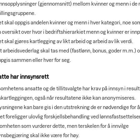
ønnsopplysninger (gjennomsnitt) mellom kvinner og menn i de 
illingsgruppene.
t skal oppgis andelen kvinner og menn i hver kategori, noe som
 oversikt over hvor i bedriftshierarkiet menn og kvinner er innp
t skal gjøres kartlegging av likt arbeid og arbeid av lik verdi.
t arbeidsvederlag skal tas med (fastlønn, bonus, goder m.m.) 
pgis sammen eller hver for seg.
tte har innsynsrett
omhetens ansatte og de tillitsvalgte har krav på innsyn i resul
skartleggingen, også når resultatene ikke kan anonymiseres.
ysningene kan bare gis i den utstrekning de er nødvendige for 
t foreligger ulovlig forskjellsbehandling ved lønnsfastsettelse
somheten som vurderer dette, men terskelen for å innvilge
nsbegjæring skal ikke være for høy.