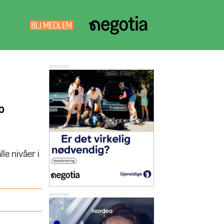
BLI MEDLEM
NEGOTIA
SØK
p
le nivåer i