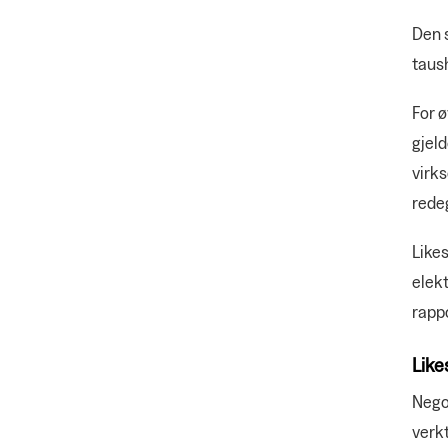
Den 
taush
For ø
gjeld
virks
redeg
Likes
elek
rapp
Like
Negot
verkt