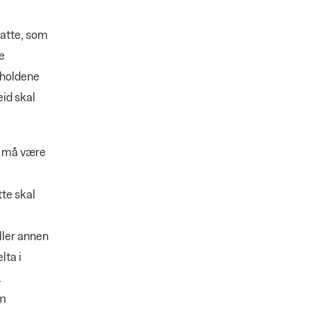
satte, som
e
orholdene
eid skal
e må være
tte skal
ller annen
lta i
.
om