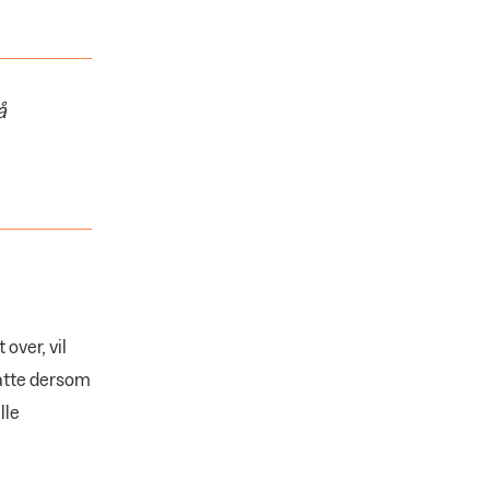
å
over, vil
satte dersom
lle