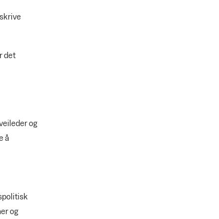
skrive
r det
e
veileder og
e å
spolitisk
ner og