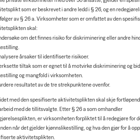
itetsplikt som er beskrevet i andre ledd i § 26, og en redegjørel
følger av § 26 a. Virksomheter som er omfattet av den spesifi
itetsplikten skal:
dersøke om det finnes risiko for diskriminering eller andre hin
kestilling.
alysere årsaker til identifiserte risikoer.
erksette tiltak som er egnet til å motvirke diskriminering og bidr
kestilling og mangfold i virksomheten.
rdere resultatet av de tre strekpunktene ovenfor.
det med den spesifiserte aktivitetsplikten skal skje fortløpend
rbeid med de tillitsvalgte. Etter § 26 a som omhandler
jørelsesplikten, er virksomheten forpliktet til å redegjøre for 
anden når det gjelder kjønnslikestilling, og hva den gjør for å op
fiserte aktivitetsplikten.