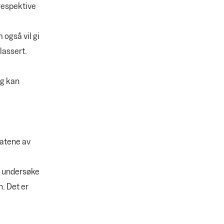
respektive
 også vil gi
lassert.
og kan
tatene av
å undersøke
n. Det er