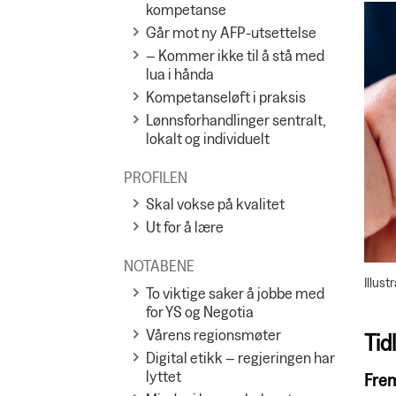
kompetanse
Går mot ny AFP-utsettelse
– Kommer ikke til å stå med
lua i hånda
Kompetanseløft i praksis
Lønnsforhandlinger sentralt,
lokalt og individuelt
PROFILEN
Skal vokse på kvalitet
Ut for å lære
NOTABENE
Illust
To viktige saker å jobbe med
for YS og Negotia
Vårens regionsmøter
Tid
Digital etikk – regjeringen har
lyttet
Frem