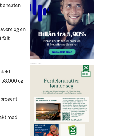
stjenesten
lavere og en
lfalt
ntekt.
m 53.000 og
 prosent
ntekt med