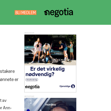
BLI MEDLEM
NEGOTIA
SØK
dstakere
lønnete er
t av
ør Ann-