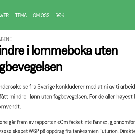
AVER
TEMA
OM OSS
SØK
ABENE
indre i lommeboka uten
agbevegelsen
ndersøkelse fra Sverige konkluderer med at ni av ti arbei
e fått mindre i lønn uten fagbevegelsen. For de aller høyest 
omvendt.
ene går fram av rapporten «Om facket inte fanns», gjennomfør
yseselskapet WSP på oppdrag fra tankesmien Futurion. Direkt