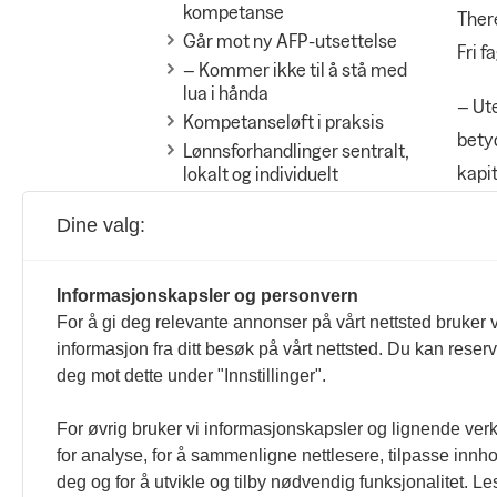
kompetanse
Ther
Går mot ny AFP-utsettelse
Fri f
– Kommer ikke til å stå med
lua i hånda
– Ute
Kompetanseløft i praksis
betyd
Lønnsforhandlinger sentralt,
kapit
lokalt og individuelt
PROFILEN
Dine valg:
Dette
Skal vokse på kvalitet
Ni
Ut for å lære
I 
Informasjonskapsler og personvern
For å gi deg relevante annonser på vårt nettsted bruker v
62
NOTABENE
informasjon fra ditt besøk på vårt nettsted. Du kan reser
De
To viktige saker å jobbe med
deg mot dette under "Innstillinger".
for YS og Negotia
el
Vårens regionsmøter
De
For øvrig bruker vi informasjonskapsler og lignende ver
Digital etikk – regjeringen har
for analyse, for å sammenligne nettlesere, tilpasse innhol
ru
lyttet
deg og for å utvikle og tilby nødvendig funksjonalitet. L
ka