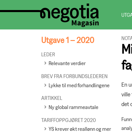
UTG
Utgave 1 – 2020
NOT
M
LEDER
f
Relevante verdier
BREV FRA FORBUNDSLEDEREN
En u
Lykke til med forhandlingene
vill
ARTIKKEL
det 
Ny global rammeavtale
Funn
TARIFFOPPGJØRET 2020
anal
YS krever økt reallønn og mer