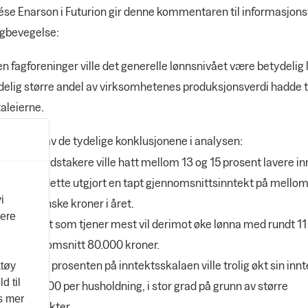
ése Enarson i Futurion gir denne kommentaren til informasjon
agbevegelse:
n fagforeninger ville det generelle lønnsnivået være betydelig 
elig større andel av virksomhetenes produksjonsverdi hadde ti
aleierne.
 er noen av de tydelige konklusjonene i analysen:
 av ti arbeidstakere ville hatt mellom 13 og 15 prosent lavere in
2018 ville dette utgjort en tapt gjennomsnittsinntekt på mello
i
.000 svenske kroner i året.
vere
 ti prosent som tjener mest vil derimot øke lønna med rundt 11
ler i gjennomsnitt 80.000 kroner.
n øverste prosenten på inntektsskalaen ville trolig økt sin in
ktøy
d til
ndt 400.000 per husholdning, i stor grad på grunn av større
es mer
pitalinntekter.