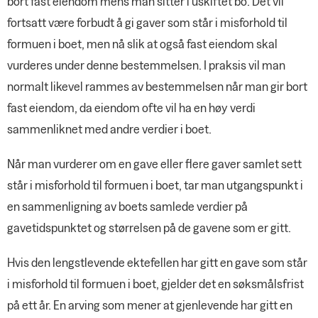
bort fast eiendom mens man sitter i uskiftet bo. Det vil
fortsatt være forbudt å gi gaver som står i misforhold til
formuen i boet, men nå slik at også fast eiendom skal
vurderes under denne bestemmelsen. I praksis vil man
normalt likevel rammes av bestemmelsen når man gir bort
fast eiendom, da eiendom ofte vil ha en høy verdi
sammenliknet med andre verdier i boet.
Når man vurderer om en gave eller flere gaver samlet sett
står i misforhold til formuen i boet, tar man utgangspunkt i
en sammenligning av boets samlede verdier på
gavetidspunktet og størrelsen på de gavene som er gitt.
Hvis den lengstlevende ektefellen har gitt en gave som står
i misforhold til formuen i boet, gjelder det en søksmålsfrist
på ett år. En arving som mener at gjenlevende har gitt en