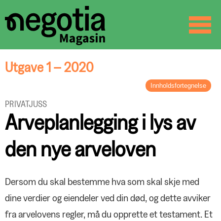
☰
SØK
Utgave 1 – 2020
Innholdsfortegnelse
LEDER
PRIVATJUSS
Relevante verdier
Arveplanlegging i lys av
BREV FRA FORBUNDSLEDEREN
Lykke til med forhandlingene
den nye arveloven
ARTIKKEL
Ny global rammeavtale
TARIFFOPPGJØRET 2020
Dersom du skal bestemme hva som skal skje med
YS krever økt reallønn og mer
dine verdier og eiendeler ved din død, og dette avviker
kompetanse
PROFILEN
Går mot ny AFP-utsettelse
fra arvelovens regler, må du opprette et testament. Et
Skal vokse på kvalitet