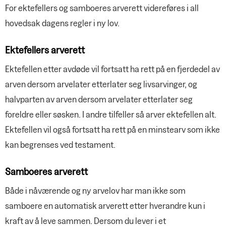
For ektefellers og samboeres arverett videreføres i all
hovedsak dagens regler i ny lov.
Ektefellers arverett
Ektefellen etter avdøde vil fortsatt ha rett på en fjerdedel av
arven dersom arvelater etterlater seg livsarvinger, og
halvparten av arven dersom arvelater etterlater seg
foreldre eller søsken. I andre tilfeller så arver ektefellen alt.
Ektefellen vil også fortsatt ha rett på en minstearv som ikke
kan begrenses ved testament.
Samboeres arverett
Både i nåværende og ny arvelov har man ikke som
samboere en automatisk arverett etter hverandre kun i
kraft av å leve sammen. Dersom du lever i et