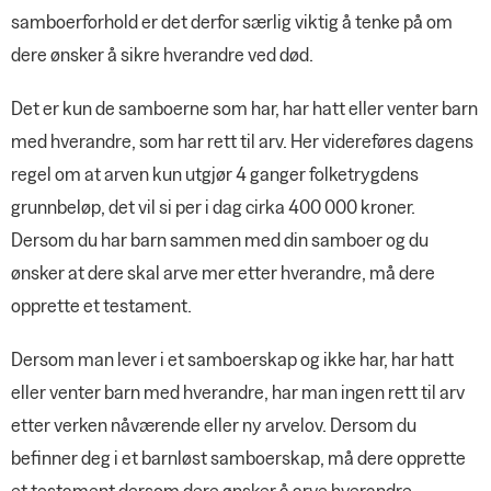
samboerforhold er det derfor særlig viktig å tenke på om
dere ønsker å sikre hverandre ved død.
Det er kun de samboerne som har, har hatt eller venter barn
med hverandre, som har rett til arv. Her videreføres dagens
regel om at arven kun utgjør 4 ganger folketrygdens
grunnbeløp, det vil si per i dag cirka 400 000 kroner.
Dersom du har barn sammen med din samboer og du
ønsker at dere skal arve mer etter hverandre, må dere
opprette et testament.
Dersom man lever i et samboerskap og ikke har, har hatt
eller venter barn med hverandre, har man ingen rett til arv
etter verken nåværende eller ny arvelov. Dersom du
befinner deg i et barnløst samboerskap, må dere opprette
et testament dersom dere ønsker å arve hverandre.