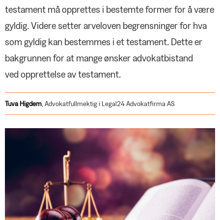
– Kommer ikke til å stå med lua i
NOTABENE
Ut for å lære
testament må opprettes i bestemte former for å være
hånda
To viktige saker å jobbe med for YS
gyldig. Videre setter arveloven begrensninger for hva
Kompetanseløft i praksis
og Negotia
PRIVATJUSS
Lønnsforhandlinger sentralt, lokalt
som gyldig kan bestemmes i et testament. Dette er
Vårens regionsmøter
Arveplanlegging i lys av den nye
og individuelt
bakgrunnen for at mange ønsker advokatbistand
Digital etikk – regjeringen har lyttet
arveloven
FAGAKTUELT
Mindre i lommeboka uten
ved opprettelse av testament.
Skjerpet likestilling
fagbevegelsen
SPØR OSS
Negotias rådgivere og advokater
Tuva
Higdem
,
Advokatfullmektig i Legal24 Advokatfirma AS
svarer
JOBBEN MIN
Den viktige IT-sikkerheten