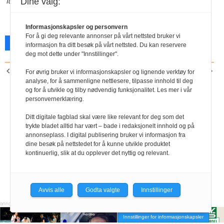
Tuva Higdem
Dine valg:
Informasjonskapsler og personvern
For å gi deg relevante annonser på vårt nettsted bruker vi
Facebook
X
Skriv ut
informasjon fra ditt besøk på vårt nettsted. Du kan reservere
deg mot dette under "Innstillinger".
FORRIGE ARTIKKEL
NESTE ARTIKKEL
For øvrig bruker vi informasjonskapsler og lignende verktøy for
Mindre i lommeboka uten
Skjerpet likestilling
analyse, for å sammenligne nettlesere, tilpasse innhold til deg
og for å utvikle og tilby nødvendig funksjonalitet. Les mer i vår
fagbevegelsen
personvernerklæring.
Ditt digitale fagblad skal være like relevant for deg som det
trykte bladet alltid har vært – bade i redaksjonelt innhold og på
annonseplass. I digital publisering bruker vi informasjon fra
dine besøk på nettstedet for å kunne utvikle produktet
kontinuerlig, slik at du opplever det nyttig og relevant.
Avvis alle
Godta valgte
Innstillinger
Innstillinger for informasjonskapsler