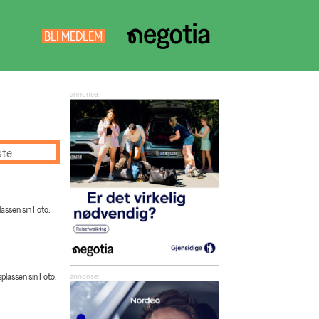
BLI MEDLEM
NEGOTIA
SØK
ste
assen sin Foto:
lassen sin Foto: