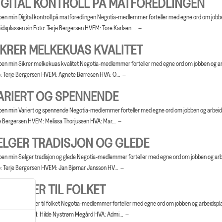
IGITAL KONTROLL PÅ MATFOREDLINGEN
en min Digital kontroll på matforedlingen Negotia-medlemmer forteller med egne ord om jobb
idsplassen sin Foto: Terje Bergersen HVEM: Tore Karlsen …
IKRER MELKEKUAS KVALITET
en min Sikrer melkekuas kvalitet Negotia-medlemmer forteller med egne ord om jobben og ar
: Terje Bergersen HVEM: Agnete Børresen HVA: O…
ARIERT OG SPENNENDE
en min Variert og spennende Negotia-medlemmer forteller med egne ord om jobben og arbeids
e Bergersen HVEM: Melissa Thorjussen HVA: Mar…
ELGER TRADISJON OG GLEDE
en min Selger tradisjon og glede Negotia-medlemmer forteller med egne ord om jobben og arb
: Terje Bergersen HVEM: Jan Bjørnar Jansson HV…
LOMSTER TIL FOLKET
en min Blomster til folket Negotia-medlemmer forteller med egne ord om jobben og arbeidspla
un Bordal HVEM: Hilde Nystrøm Megård HVA: Admi…