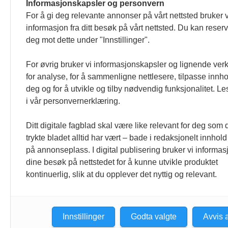
Informasjonskapsler og personvern
L
Portrett (3)
For å gi deg relevante annonser på vårt nettsted bruker v
informasjon fra ditt besøk på vårt nettsted. Du kan reser
Privatjuss (26)
Jobb
deg mot dette under "Innstillinger".
sin 
Profilen (14)
Regionsmøter 2018 (2)
P
For øvrig bruker vi informasjonskapsler og lignende ver
Reportasje (7)
for analyse, for å sammenligne nettlesere, tilpasse innhol
Jobb
Spør oss (31)
Ragn
deg og for å utvikle og tilby nødvendig funksjonalitet. L
i vår personvernerklæring.
Tariffoppgjøret 2020 (5)
G
F
Ditt digitale fagblad skal være like relevant for deg som 
trykte bladet alltid har vært – bade i redaksjonelt innhold
Jobb
på annonseplass. I digital publisering bruker vi informasj
jobb
dine besøk på nettstedet for å kunne utvikle produktet
S
kontinuerlig, slik at du opplever det nyttig og relevant.
Jobb
Terj
Innstillinger
Godta valgte
Avvis a
F