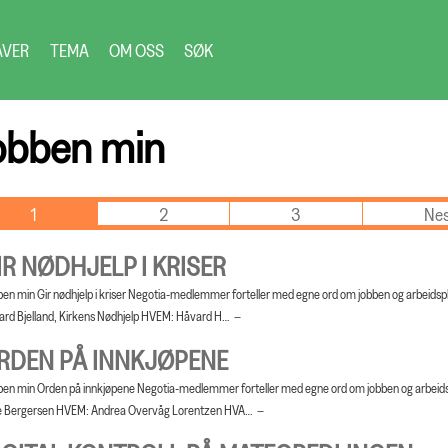
AVER
TEMA
OM OSS
SØK
obben min
1
2
3
Ne
IR NØDHJELP I KRISER
en min Gir nødhjelp i kriser Negotia-medlemmer forteller med egne ord om jobben og arbeidspl
rd Bjelland, Kirkens Nødhjelp HVEM: Håvard H…
RDEN PÅ INNKJØPENE
en min Orden på innkjøpene Negotia-medlemmer forteller med egne ord om jobben og arbeidsp
e Bergersen HVEM: Andrea Overvåg Lorentzen HVA…