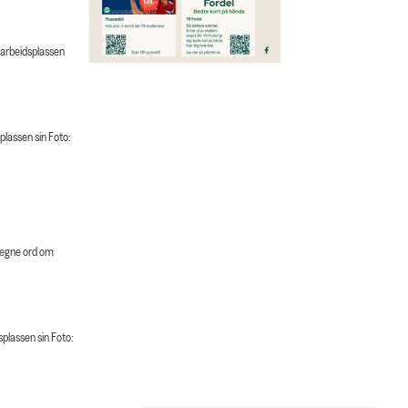
 arbeidsplassen
lassen sin Foto:
 egne ord om
plassen sin Foto: