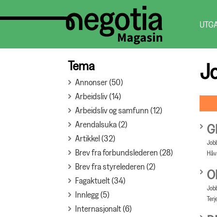
UTG
Tema
J
Annonser (50)
Arbeidsliv (14)
Arbeidsliv og samfunn (12)
Arendalsuka (2)
G
Artikkel (32)
Jobb
Brev fra forbundslederen (28)
Håva
Brev fra styrelederen (2)
O
Fagaktuelt (34)
Jobb
Innlegg (5)
Terj
Internasjonalt (6)