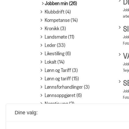
D
Jobben min (26)
Jobb
Klubbdrift (4)
arbe
Kompetanse (14)
S
Kronikk (3)
Landsmøte (11)
Jobb
Foto
Leder (33)
Likestilling (6)
V
Lokalt (14)
Jobb
Lønn og Tariff (3)
Terj
Lønn og tariff (15)
S
Lønnsforhandlinger (3)
Jobb
Lønnsoppgjøret (6)
Foto
Negotia ung (2)
B
Notabene (172)
Dine valg:
Jobb
Organisasjon (69)
Sigr
Pensjon (5)