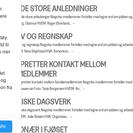
YS FOR DE STORE ANLEDNINGER
i
vere
en min Lys for de store anledninger Negotia-medlemmer forteller med egne ord om jobben og
Foto: Rolf Røsberg, Glamox HVEM: Roger Øverland…
OLARLIV OG REGNSKAP
ktøy
d til
en min Polarliv og regnskap Negotia-medlemmer forteller med egne ord om jobben og arbeidsp
hild Utne HVEM: Nina Skjefstad HVA: Seniorkon…
es mer
JENOPPRETTER KONTAKT MELLOM
AMILIEMEDLEMMER
det
 og
en min Gjenoppretter kontakt mellom familiemedlemmer Negotia-medlemmer forteller med
on fra
en og arbeidsplassen sin Foto: Terje Bergersen HVEM: An…
OLIDARISKE DAGSVERK
en min Solidariske dagsverk Negotia-medlemmer forteller med egne ord om jobben og arbeids
e Bergersen HVEM: Julie Skøien HVA: Organisas…
lle
UNKSJONÆR I FJØSET