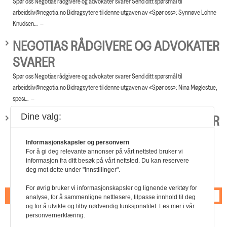
Spør oss Negotias rådgivere og advokater svarer Send ditt spørsmål til
arbeidsliv@negotia.no Bidragsytere til denne utgaven av «Spør oss»: Synnøve Lohne
Knudsen…
NEGOTIAS RÅDGIVERE OG ADVOKATER
SVARER
Spør oss Negotias rådgivere og advokater svarer Send ditt spørsmål til
arbeidsliv@negotia.no Bidragsytere til denne utgaven av «Spør oss»: Nina Møglestue,
spesi…
Dine valg:
NEGOTIAS RÅDGIVERE OG ADVOKATER
SVARER
Informasjonskapsler og personvern
Spør oss Negotias rådgivere og advokater svarer Send ditt spørsmål til
For å gi deg relevante annonser på vårt nettsted bruker vi
informasjon fra ditt besøk på vårt nettsted. Du kan reservere
arbeidsliv@negotia.no Bidragsytere til denne utgaven av «Spør oss»: Bjørg Anne
deg mot dette under "Innstillinger".
Rynning, a…
For øvrig bruker vi informasjonskapsler og lignende verktøy for
1
2
3
Neste
analyse, for å sammenligne nettlesere, tilpasse innhold til deg
og for å utvikle og tilby nødvendig funksjonalitet. Les mer i vår
personvernerklæring.